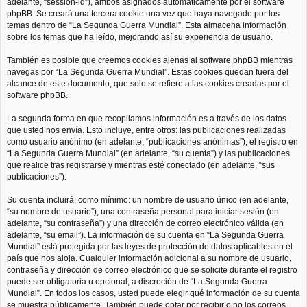
adelante, “session-id”), ambos asignados automáticamente por el software
phpBB. Se creará una tercera cookie una vez que haya navegado por los
temas dentro de “La Segunda Guerra Mundial”. Esta almacena información
sobre los temas que ha leído, mejorando así su experiencia de usuario.
También es posible que creemos cookies ajenas al software phpBB mientras
navegas por “La Segunda Guerra Mundial”. Estas cookies quedan fuera del
alcance de este documento, que solo se refiere a las cookies creadas por el
software phpBB.
La segunda forma en que recopilamos información es a través de los datos
que usted nos envía. Esto incluye, entre otros: las publicaciones realizadas
como usuario anónimo (en adelante, “publicaciones anónimas”), el registro en
“La Segunda Guerra Mundial” (en adelante, “su cuenta”) y las publicaciones
que realice tras registrarse y mientras esté conectado (en adelante, “sus
publicaciones”).
Su cuenta incluirá, como mínimo: un nombre de usuario único (en adelante,
“su nombre de usuario”), una contraseña personal para iniciar sesión (en
adelante, “su contraseña”) y una dirección de correo electrónico válida (en
adelante, “su email”). La información de su cuenta en “La Segunda Guerra
Mundial” está protegida por las leyes de protección de datos aplicables en el
país que nos aloja. Cualquier información adicional a su nombre de usuario,
contraseña y dirección de correo electrónico que se solicite durante el registro
puede ser obligatoria u opcional, a discreción de “La Segunda Guerra
Mundial”. En todos los casos, usted puede elegir qué información de su cuenta
se muestra públicamente. También puede optar por recibir o no los correos