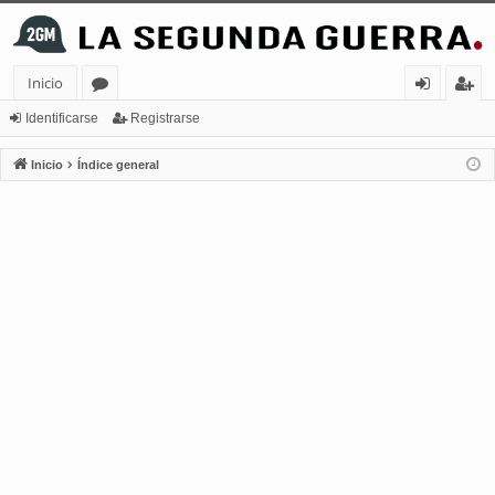
Inicio
or
de
eg
Identificarse
Registrarse
os
nt
ist
Inicio
Índice general
ifi
ra
ca
rs
rs
e
e