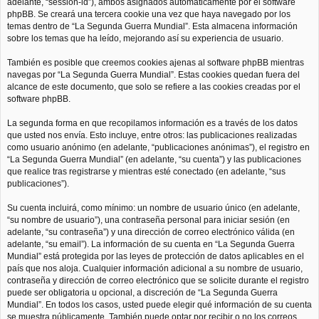
adelante, “session-id”), ambos asignados automáticamente por el software
phpBB. Se creará una tercera cookie una vez que haya navegado por los
temas dentro de “La Segunda Guerra Mundial”. Esta almacena información
sobre los temas que ha leído, mejorando así su experiencia de usuario.
También es posible que creemos cookies ajenas al software phpBB mientras
navegas por “La Segunda Guerra Mundial”. Estas cookies quedan fuera del
alcance de este documento, que solo se refiere a las cookies creadas por el
software phpBB.
La segunda forma en que recopilamos información es a través de los datos
que usted nos envía. Esto incluye, entre otros: las publicaciones realizadas
como usuario anónimo (en adelante, “publicaciones anónimas”), el registro en
“La Segunda Guerra Mundial” (en adelante, “su cuenta”) y las publicaciones
que realice tras registrarse y mientras esté conectado (en adelante, “sus
publicaciones”).
Su cuenta incluirá, como mínimo: un nombre de usuario único (en adelante,
“su nombre de usuario”), una contraseña personal para iniciar sesión (en
adelante, “su contraseña”) y una dirección de correo electrónico válida (en
adelante, “su email”). La información de su cuenta en “La Segunda Guerra
Mundial” está protegida por las leyes de protección de datos aplicables en el
país que nos aloja. Cualquier información adicional a su nombre de usuario,
contraseña y dirección de correo electrónico que se solicite durante el registro
puede ser obligatoria u opcional, a discreción de “La Segunda Guerra
Mundial”. En todos los casos, usted puede elegir qué información de su cuenta
se muestra públicamente. También puede optar por recibir o no los correos