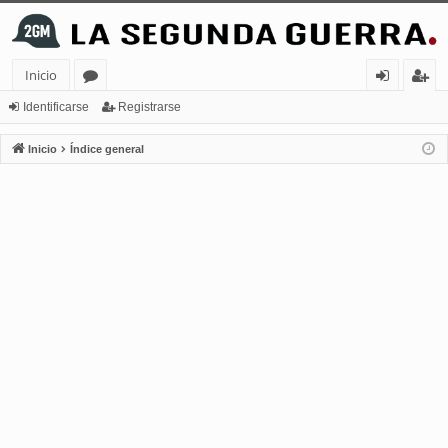
Inicio
or
de
eg
Identificarse
Registrarse
os
nt
ist
Inicio
Índice general
ifi
ra
ca
rs
rs
e
e