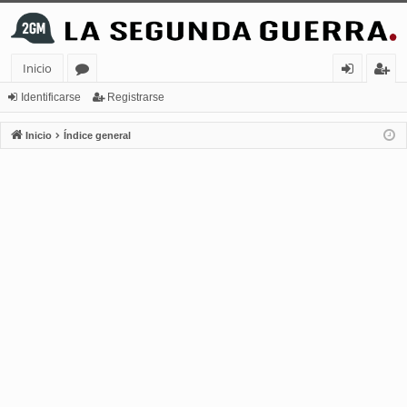
Inicio
or
de
eg
Identificarse
Registrarse
os
nt
ist
Inicio
Índice general
ifi
ra
ca
rs
rs
e
e