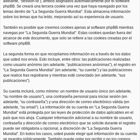
adelante, “session-id”), ambos asignados automáticamente por el software
phpBB. Se creará una tercera cookie una vez que haya navegado por los
temas dentro de “La Segunda Guerra Mundial”. Esta almacena información
sobre los temas que ha leído, mejorando así su experiencia de usuario.
También es posible que creemos cookies ajenas al software phpBB mientras
navegas por “La Segunda Guerra Mundial”. Estas cookies quedan fuera del
alcance de este documento, que solo se refiere a las cookies creadas por el
software phpBB.
La segunda forma en que recopilamos información es a través de los datos
que usted nos envía. Esto incluye, entre otros: las publicaciones realizadas
como usuario anónimo (en adelante, “publicaciones anónimas”), el registro en
“La Segunda Guerra Mundial” (en adelante, “su cuenta”) y las publicaciones
que realice tras registrarse y mientras esté conectado (en adelante, “sus
publicaciones”).
Su cuenta incluirá, como mínimo: un nombre de usuario único (en adelante,
“su nombre de usuario”), una contraseña personal para iniciar sesión (en
adelante, “su contraseña”) y una dirección de correo electrónico válida (en
adelante, “su email”). La información de su cuenta en “La Segunda Guerra
Mundial” está protegida por las leyes de protección de datos aplicables en el
país que nos aloja. Cualquier información adicional a su nombre de usuario,
contraseña y dirección de correo electrónico que se solicite durante el registro
puede ser obligatoria u opcional, a discreción de “La Segunda Guerra
Mundial”. En todos los casos, usted puede elegir qué información de su cuenta
se muestra públicamente. También puede optar por recibir o no los correos