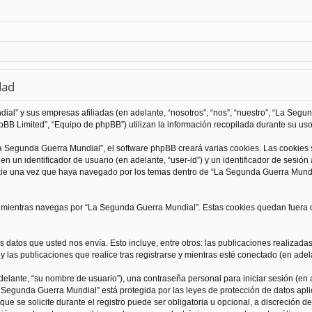
dad
al” y sus empresas afiliadas (en adelante, “nosotros”, “nos”, “nuestro”, “La Seg
BB Limited”, “Equipo de phpBB”) utilizan la información recopilada durante su uso 
 Segunda Guerra Mundial”, el software phpBB creará varias cookies. Las cookies
 un identificador de usuario (en adelante, “user-id”) y un identificador de sesió
kie una vez que haya navegado por los temas dentro de “La Segunda Guerra Mundia
ientras navegas por “La Segunda Guerra Mundial”. Estas cookies quedan fuera de
 datos que usted nos envía. Esto incluye, entre otros: las publicaciones realizad
 las publicaciones que realice tras registrarse y mientras esté conectado (en adela
lante, “su nombre de usuario”), una contraseña personal para iniciar sesión (en a
a Segunda Guerra Mundial” está protegida por las leyes de protección de datos apli
que se solicite durante el registro puede ser obligatoria u opcional, a discreción