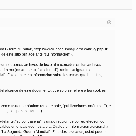
FA
de
eg
Q
nt
ist
ifi
ra
ca
rs
rs
e
unda Guerra Mundial”, “https://www.lasegundaguerra.com”) y phpBB
e
de este sitio (en adelante “su información”).
 son pequeños archivos de texto almacenados en los archivos
n anónimo (en adelante, “session-id”), ambos asignados
l”. Esta almacena información sobre los temas que ha leído,
l alcance de este documento, que solo se refiere a las cookies
as como usuario anónimo (en adelante, “publicaciones anónimas”), el
nte, “sus publicaciones”).
delante, “su contraseña”) y una dirección de correo electrónico
cables en el país que nos aloja. Cualquier información adicional a
 de “La Segunda Guerra Mundial”. En todos los casos, usted puede