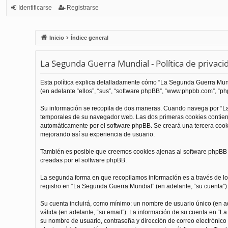
Identificarse
Registrarse
Inicio
Índice general
La Segunda Guerra Mundial - Política de privaci
Esta política explica detalladamente cómo “La Segunda Guerra Mundi
(en adelante “ellos”, “sus”, “software phpBB”, “www.phpbb.com”, “php
Su información se recopila de dos maneras. Cuando navega por “La
temporales de su navegador web. Las dos primeras cookies contienen
automáticamente por el software phpBB. Se creará una tercera coo
mejorando así su experiencia de usuario.
También es posible que creemos cookies ajenas al software phpBB m
creadas por el software phpBB.
La segunda forma en que recopilamos información es a través de los
registro en “La Segunda Guerra Mundial” (en adelante, “su cuenta”) y
Su cuenta incluirá, como mínimo: un nombre de usuario único (en ade
válida (en adelante, “su email”). La información de su cuenta en “L
su nombre de usuario, contraseña y dirección de correo electrónico 