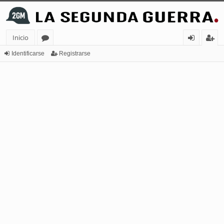
Inicio
or
de
eg
Identificarse
Registrarse
os
nt
ist
ifi
ra
ca
rs
rs
e
e