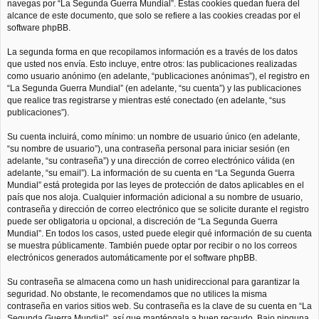
navegas por “La Segunda Guerra Mundial”. Estas cookies quedan fuera del
alcance de este documento, que solo se refiere a las cookies creadas por el
software phpBB.
La segunda forma en que recopilamos información es a través de los datos
que usted nos envía. Esto incluye, entre otros: las publicaciones realizadas
como usuario anónimo (en adelante, “publicaciones anónimas”), el registro en
“La Segunda Guerra Mundial” (en adelante, “su cuenta”) y las publicaciones
que realice tras registrarse y mientras esté conectado (en adelante, “sus
publicaciones”).
Su cuenta incluirá, como mínimo: un nombre de usuario único (en adelante,
“su nombre de usuario”), una contraseña personal para iniciar sesión (en
adelante, “su contraseña”) y una dirección de correo electrónico válida (en
adelante, “su email”). La información de su cuenta en “La Segunda Guerra
Mundial” está protegida por las leyes de protección de datos aplicables en el
país que nos aloja. Cualquier información adicional a su nombre de usuario,
contraseña y dirección de correo electrónico que se solicite durante el registro
puede ser obligatoria u opcional, a discreción de “La Segunda Guerra
Mundial”. En todos los casos, usted puede elegir qué información de su cuenta
se muestra públicamente. También puede optar por recibir o no los correos
electrónicos generados automáticamente por el software phpBB.
Su contraseña se almacena como un hash unidireccional para garantizar la
seguridad. No obstante, le recomendamos que no utilices la misma
contraseña en varios sitios web. Su contraseña es la clave de su cuenta en “La
Segunda Guerra Mundial”, así que manténgala a buen recaudo. Bajo ninguna