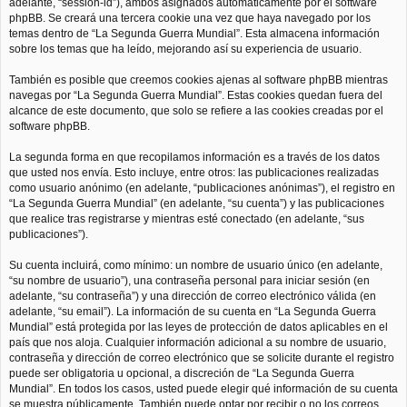
adelante, “session-id”), ambos asignados automáticamente por el software
phpBB. Se creará una tercera cookie una vez que haya navegado por los
temas dentro de “La Segunda Guerra Mundial”. Esta almacena información
sobre los temas que ha leído, mejorando así su experiencia de usuario.
También es posible que creemos cookies ajenas al software phpBB mientras
navegas por “La Segunda Guerra Mundial”. Estas cookies quedan fuera del
alcance de este documento, que solo se refiere a las cookies creadas por el
software phpBB.
La segunda forma en que recopilamos información es a través de los datos
que usted nos envía. Esto incluye, entre otros: las publicaciones realizadas
como usuario anónimo (en adelante, “publicaciones anónimas”), el registro en
“La Segunda Guerra Mundial” (en adelante, “su cuenta”) y las publicaciones
que realice tras registrarse y mientras esté conectado (en adelante, “sus
publicaciones”).
Su cuenta incluirá, como mínimo: un nombre de usuario único (en adelante,
“su nombre de usuario”), una contraseña personal para iniciar sesión (en
adelante, “su contraseña”) y una dirección de correo electrónico válida (en
adelante, “su email”). La información de su cuenta en “La Segunda Guerra
Mundial” está protegida por las leyes de protección de datos aplicables en el
país que nos aloja. Cualquier información adicional a su nombre de usuario,
contraseña y dirección de correo electrónico que se solicite durante el registro
puede ser obligatoria u opcional, a discreción de “La Segunda Guerra
Mundial”. En todos los casos, usted puede elegir qué información de su cuenta
se muestra públicamente. También puede optar por recibir o no los correos