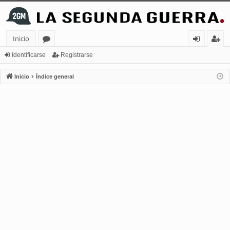
Inicio
or
de
eg
Identificarse
Registrarse
os
nt
ist
Inicio
Índice general
ifi
ra
ca
rs
rs
e
e