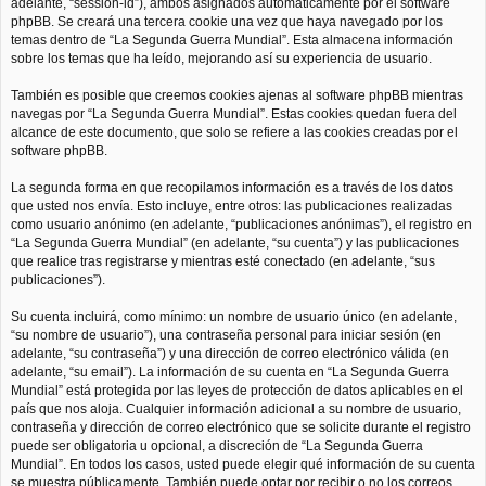
adelante, “session-id”), ambos asignados automáticamente por el software
phpBB. Se creará una tercera cookie una vez que haya navegado por los
temas dentro de “La Segunda Guerra Mundial”. Esta almacena información
sobre los temas que ha leído, mejorando así su experiencia de usuario.
También es posible que creemos cookies ajenas al software phpBB mientras
navegas por “La Segunda Guerra Mundial”. Estas cookies quedan fuera del
alcance de este documento, que solo se refiere a las cookies creadas por el
software phpBB.
La segunda forma en que recopilamos información es a través de los datos
que usted nos envía. Esto incluye, entre otros: las publicaciones realizadas
como usuario anónimo (en adelante, “publicaciones anónimas”), el registro en
“La Segunda Guerra Mundial” (en adelante, “su cuenta”) y las publicaciones
que realice tras registrarse y mientras esté conectado (en adelante, “sus
publicaciones”).
Su cuenta incluirá, como mínimo: un nombre de usuario único (en adelante,
“su nombre de usuario”), una contraseña personal para iniciar sesión (en
adelante, “su contraseña”) y una dirección de correo electrónico válida (en
adelante, “su email”). La información de su cuenta en “La Segunda Guerra
Mundial” está protegida por las leyes de protección de datos aplicables en el
país que nos aloja. Cualquier información adicional a su nombre de usuario,
contraseña y dirección de correo electrónico que se solicite durante el registro
puede ser obligatoria u opcional, a discreción de “La Segunda Guerra
Mundial”. En todos los casos, usted puede elegir qué información de su cuenta
se muestra públicamente. También puede optar por recibir o no los correos