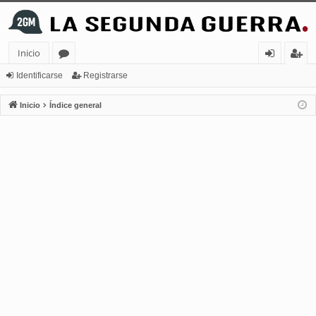
Inicio
or
de
eg
Identificarse
Registrarse
os
nt
ist
Inicio
Índice general
ifi
ra
ca
rs
rs
e
e