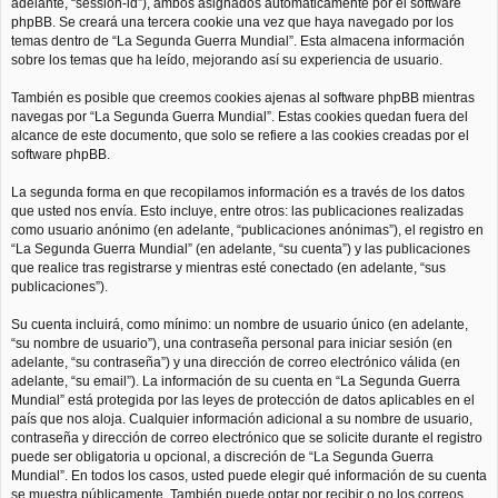
adelante, “session-id”), ambos asignados automáticamente por el software
phpBB. Se creará una tercera cookie una vez que haya navegado por los
temas dentro de “La Segunda Guerra Mundial”. Esta almacena información
sobre los temas que ha leído, mejorando así su experiencia de usuario.
También es posible que creemos cookies ajenas al software phpBB mientras
navegas por “La Segunda Guerra Mundial”. Estas cookies quedan fuera del
alcance de este documento, que solo se refiere a las cookies creadas por el
software phpBB.
La segunda forma en que recopilamos información es a través de los datos
que usted nos envía. Esto incluye, entre otros: las publicaciones realizadas
como usuario anónimo (en adelante, “publicaciones anónimas”), el registro en
“La Segunda Guerra Mundial” (en adelante, “su cuenta”) y las publicaciones
que realice tras registrarse y mientras esté conectado (en adelante, “sus
publicaciones”).
Su cuenta incluirá, como mínimo: un nombre de usuario único (en adelante,
“su nombre de usuario”), una contraseña personal para iniciar sesión (en
adelante, “su contraseña”) y una dirección de correo electrónico válida (en
adelante, “su email”). La información de su cuenta en “La Segunda Guerra
Mundial” está protegida por las leyes de protección de datos aplicables en el
país que nos aloja. Cualquier información adicional a su nombre de usuario,
contraseña y dirección de correo electrónico que se solicite durante el registro
puede ser obligatoria u opcional, a discreción de “La Segunda Guerra
Mundial”. En todos los casos, usted puede elegir qué información de su cuenta
se muestra públicamente. También puede optar por recibir o no los correos