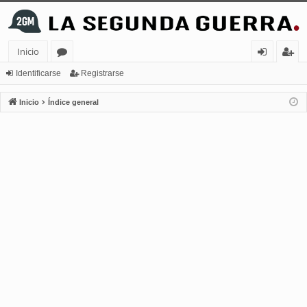
Inicio
or
de
eg
Identificarse
Registrarse
os
nt
ist
Inicio
Índice general
ifi
ra
ca
rs
rs
e
e