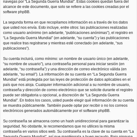
navegas por “La Segunda Guerra Mundial”. Estas cookies quedan fuera del
alcance de este documento, que solo se refiere a las cookies creadas por el
software phpBB.
La segunda forma en que recopilamos información es a través de los datos
que usted nos envía. Esto incluye, entre otros: las publicaciones realizadas
como usuario anónimo (en adelante, “publicaciones anónimas”), el registro en
“La Segunda Guerra Mundial” (en adelante, “su cuenta”) y las publicaciones
que realice tras registrarse y mientras esté conectado (en adelante, “sus
publicaciones”).
Su cuenta incluirá, como mínimo: un nombre de usuario único (en adelante,
“su nombre de usuario”), una contraseña personal para iniciar sesión (en
adelante, “su contraseña”) y una dirección de correo electrónico válida (en
adelante, “su email”). La información de su cuenta en “La Segunda Guerra
Mundial” está protegida por las leyes de protección de datos aplicables en el
país que nos aloja. Cualquier información adicional a su nombre de usuario,
contraseña y dirección de correo electrónico que se solicite durante el registro
puede ser obligatoria u opcional, a discreción de “La Segunda Guerra
Mundial”. En todos los casos, usted puede elegir qué información de su cuenta
se muestra públicamente. También puede optar por recibir o no los correos
electrónicos generados automáticamente por el software phpBB.
Su contraseña se almacena como un hash unidireccional para garantizar la
seguridad. No obstante, le recomendamos que no utilices la misma
contraseña en varios sitios web. Su contraseña es la clave de su cuenta en “La
Segunda Guerra Mundial”, así que manténgala a buen recaudo. Bajo ninguna