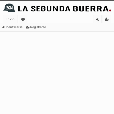
Inicio
or
de
eg
Identificarse
Registrarse
os
nt
ist
ifi
ra
ca
rs
rs
e
e