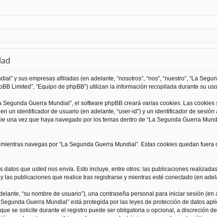
dad
al” y sus empresas afiliadas (en adelante, “nosotros”, “nos”, “nuestro”, “La Seg
BB Limited”, “Equipo de phpBB”) utilizan la información recopilada durante su uso 
 Segunda Guerra Mundial”, el software phpBB creará varias cookies. Las cookies
 un identificador de usuario (en adelante, “user-id”) y un identificador de sesió
kie una vez que haya navegado por los temas dentro de “La Segunda Guerra Mundia
ientras navegas por “La Segunda Guerra Mundial”. Estas cookies quedan fuera de
 datos que usted nos envía. Esto incluye, entre otros: las publicaciones realizad
 las publicaciones que realice tras registrarse y mientras esté conectado (en adela
lante, “su nombre de usuario”), una contraseña personal para iniciar sesión (en a
a Segunda Guerra Mundial” está protegida por las leyes de protección de datos apli
que se solicite durante el registro puede ser obligatoria u opcional, a discreción