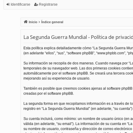
Identificarse
Registrarse
Inicio
Índice general
La Segunda Guerra Mundial - Política de privaci
Esta política explica detalladamente cómo “La Segunda Guerra Mundi
(en adelante “ellos”, “sus”, “software phpBB”, “www.phpbb.com”, “php
Su información se recopila de dos maneras. Cuando navega por “La
temporales de su navegador web. Las dos primeras cookies contienen
automáticamente por el software phpBB. Se creará una tercera coo
mejorando así su experiencia de usuario.
También es posible que creemos cookies ajenas al software phpBB m
creadas por el software phpBB.
La segunda forma en que recopilamos información es a través de los
registro en “La Segunda Guerra Mundial” (en adelante, “su cuenta”) y
Su cuenta incluirá, como mínimo: un nombre de usuario único (en ade
válida (en adelante, “su email”). La información de su cuenta en “L
su nombre de usuario, contraseña y dirección de correo electrónico 