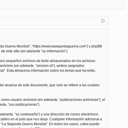
FA
de
eg
Q
nt
ist
ifi
ra
ca
rs
rs
e
unda Guerra Mundial”, “https://www.lasegundaguerra.com”) y phpBB
e
de este sitio (en adelante “su información”).
 son pequeños archivos de texto almacenados en los archivos
n anónimo (en adelante, “session-id”), ambos asignados
l”. Esta almacena información sobre los temas que ha leído,
l alcance de este documento, que solo se refiere a las cookies
as como usuario anónimo (en adelante, “publicaciones anónimas”), el
nte, “sus publicaciones”).
delante, “su contraseña”) y una dirección de correo electrónico
cables en el país que nos aloja. Cualquier información adicional a
 de “La Segunda Guerra Mundial”. En todos los casos, usted puede