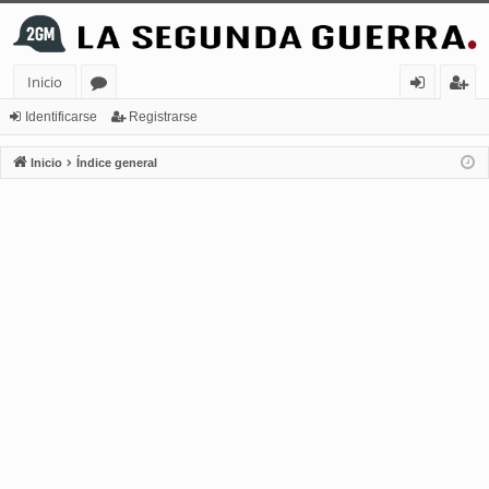
Inicio
or
de
eg
Identificarse
Registrarse
os
nt
ist
Inicio
Índice general
ifi
ra
ca
rs
rs
e
e