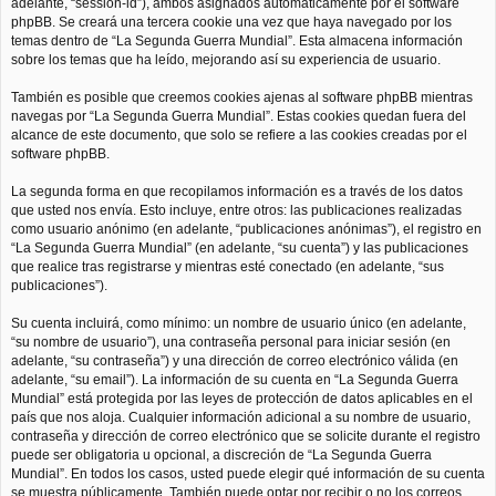
adelante, “session-id”), ambos asignados automáticamente por el software
phpBB. Se creará una tercera cookie una vez que haya navegado por los
temas dentro de “La Segunda Guerra Mundial”. Esta almacena información
sobre los temas que ha leído, mejorando así su experiencia de usuario.
También es posible que creemos cookies ajenas al software phpBB mientras
navegas por “La Segunda Guerra Mundial”. Estas cookies quedan fuera del
alcance de este documento, que solo se refiere a las cookies creadas por el
software phpBB.
La segunda forma en que recopilamos información es a través de los datos
que usted nos envía. Esto incluye, entre otros: las publicaciones realizadas
como usuario anónimo (en adelante, “publicaciones anónimas”), el registro en
“La Segunda Guerra Mundial” (en adelante, “su cuenta”) y las publicaciones
que realice tras registrarse y mientras esté conectado (en adelante, “sus
publicaciones”).
Su cuenta incluirá, como mínimo: un nombre de usuario único (en adelante,
“su nombre de usuario”), una contraseña personal para iniciar sesión (en
adelante, “su contraseña”) y una dirección de correo electrónico válida (en
adelante, “su email”). La información de su cuenta en “La Segunda Guerra
Mundial” está protegida por las leyes de protección de datos aplicables en el
país que nos aloja. Cualquier información adicional a su nombre de usuario,
contraseña y dirección de correo electrónico que se solicite durante el registro
puede ser obligatoria u opcional, a discreción de “La Segunda Guerra
Mundial”. En todos los casos, usted puede elegir qué información de su cuenta
se muestra públicamente. También puede optar por recibir o no los correos