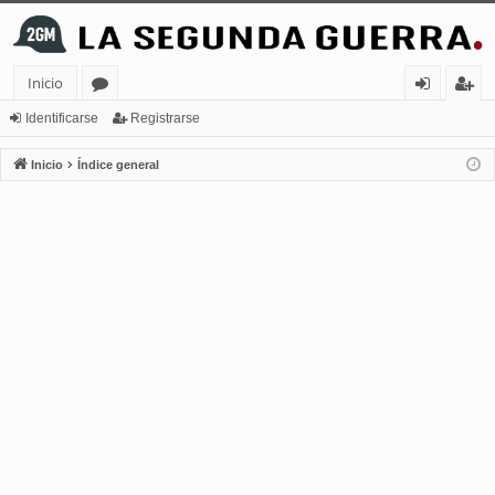
Inicio
or
de
eg
Identificarse
Registrarse
os
nt
ist
Inicio
Índice general
ifi
ra
ca
rs
rs
e
e