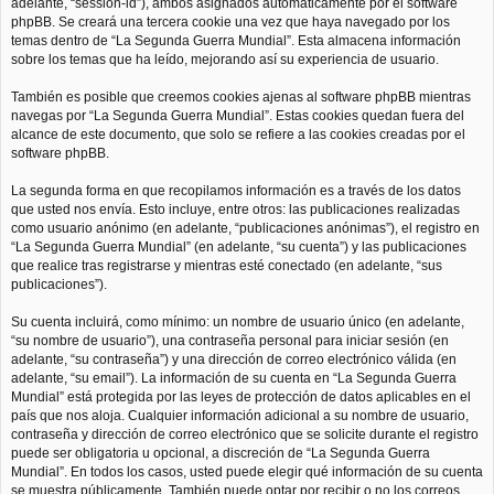
adelante, “session-id”), ambos asignados automáticamente por el software
phpBB. Se creará una tercera cookie una vez que haya navegado por los
temas dentro de “La Segunda Guerra Mundial”. Esta almacena información
sobre los temas que ha leído, mejorando así su experiencia de usuario.
También es posible que creemos cookies ajenas al software phpBB mientras
navegas por “La Segunda Guerra Mundial”. Estas cookies quedan fuera del
alcance de este documento, que solo se refiere a las cookies creadas por el
software phpBB.
La segunda forma en que recopilamos información es a través de los datos
que usted nos envía. Esto incluye, entre otros: las publicaciones realizadas
como usuario anónimo (en adelante, “publicaciones anónimas”), el registro en
“La Segunda Guerra Mundial” (en adelante, “su cuenta”) y las publicaciones
que realice tras registrarse y mientras esté conectado (en adelante, “sus
publicaciones”).
Su cuenta incluirá, como mínimo: un nombre de usuario único (en adelante,
“su nombre de usuario”), una contraseña personal para iniciar sesión (en
adelante, “su contraseña”) y una dirección de correo electrónico válida (en
adelante, “su email”). La información de su cuenta en “La Segunda Guerra
Mundial” está protegida por las leyes de protección de datos aplicables en el
país que nos aloja. Cualquier información adicional a su nombre de usuario,
contraseña y dirección de correo electrónico que se solicite durante el registro
puede ser obligatoria u opcional, a discreción de “La Segunda Guerra
Mundial”. En todos los casos, usted puede elegir qué información de su cuenta
se muestra públicamente. También puede optar por recibir o no los correos