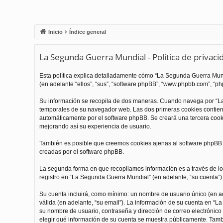
Inicio
Índice general
La Segunda Guerra Mundial - Política de privaci
Esta política explica detalladamente cómo “La Segunda Guerra Mundi
(en adelante “ellos”, “sus”, “software phpBB”, “www.phpbb.com”, “php
Su información se recopila de dos maneras. Cuando navega por “La
temporales de su navegador web. Las dos primeras cookies contienen
automáticamente por el software phpBB. Se creará una tercera coo
mejorando así su experiencia de usuario.
También es posible que creemos cookies ajenas al software phpBB m
creadas por el software phpBB.
La segunda forma en que recopilamos información es a través de los
registro en “La Segunda Guerra Mundial” (en adelante, “su cuenta”) y
Su cuenta incluirá, como mínimo: un nombre de usuario único (en ade
válida (en adelante, “su email”). La información de su cuenta en “L
su nombre de usuario, contraseña y dirección de correo electrónico 
elegir qué información de su cuenta se muestra públicamente. Tamb