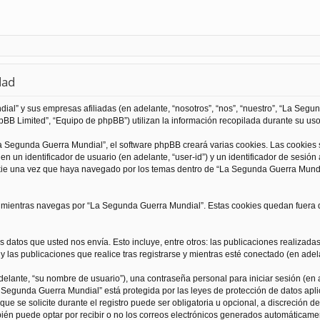
dad
al” y sus empresas afiliadas (en adelante, “nosotros”, “nos”, “nuestro”, “La Seg
BB Limited”, “Equipo de phpBB”) utilizan la información recopilada durante su uso 
 Segunda Guerra Mundial”, el software phpBB creará varias cookies. Las cookies
 un identificador de usuario (en adelante, “user-id”) y un identificador de sesió
kie una vez que haya navegado por los temas dentro de “La Segunda Guerra Mundia
ientras navegas por “La Segunda Guerra Mundial”. Estas cookies quedan fuera de
 datos que usted nos envía. Esto incluye, entre otros: las publicaciones realizad
 las publicaciones que realice tras registrarse y mientras esté conectado (en adela
lante, “su nombre de usuario”), una contraseña personal para iniciar sesión (en a
a Segunda Guerra Mundial” está protegida por las leyes de protección de datos apli
que se solicite durante el registro puede ser obligatoria u opcional, a discreción
ién puede optar por recibir o no los correos electrónicos generados automáticame