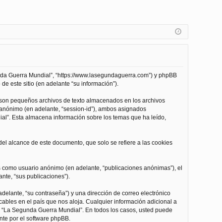
unda Guerra Mundial”, “https://www.lasegundaguerra.com”) y phpBB
de este sitio (en adelante “su información”).
 son pequeños archivos de texto almacenados en los archivos
n anónimo (en adelante, “session-id”), ambos asignados
l”. Esta almacena información sobre los temas que ha leído,
l alcance de este documento, que solo se refiere a las cookies
as como usuario anónimo (en adelante, “publicaciones anónimas”), el
nte, “sus publicaciones”).
delante, “su contraseña”) y una dirección de correo electrónico
cables en el país que nos aloja. Cualquier información adicional a
 de “La Segunda Guerra Mundial”. En todos los casos, usted puede
nte por el software phpBB.