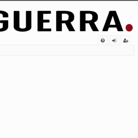
FA
de
eg
Q
nt
ist
ifi
ra
ca
rs
rs
e
e