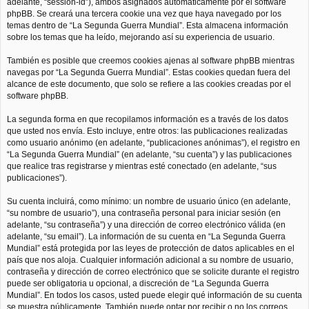
adelante, “session-id”), ambos asignados automáticamente por el software
phpBB. Se creará una tercera cookie una vez que haya navegado por los
temas dentro de “La Segunda Guerra Mundial”. Esta almacena información
sobre los temas que ha leído, mejorando así su experiencia de usuario.
También es posible que creemos cookies ajenas al software phpBB mientras
navegas por “La Segunda Guerra Mundial”. Estas cookies quedan fuera del
alcance de este documento, que solo se refiere a las cookies creadas por el
software phpBB.
La segunda forma en que recopilamos información es a través de los datos
que usted nos envía. Esto incluye, entre otros: las publicaciones realizadas
como usuario anónimo (en adelante, “publicaciones anónimas”), el registro en
“La Segunda Guerra Mundial” (en adelante, “su cuenta”) y las publicaciones
que realice tras registrarse y mientras esté conectado (en adelante, “sus
publicaciones”).
Su cuenta incluirá, como mínimo: un nombre de usuario único (en adelante,
“su nombre de usuario”), una contraseña personal para iniciar sesión (en
adelante, “su contraseña”) y una dirección de correo electrónico válida (en
adelante, “su email”). La información de su cuenta en “La Segunda Guerra
Mundial” está protegida por las leyes de protección de datos aplicables en el
país que nos aloja. Cualquier información adicional a su nombre de usuario,
contraseña y dirección de correo electrónico que se solicite durante el registro
puede ser obligatoria u opcional, a discreción de “La Segunda Guerra
Mundial”. En todos los casos, usted puede elegir qué información de su cuenta
se muestra públicamente. También puede optar por recibir o no los correos