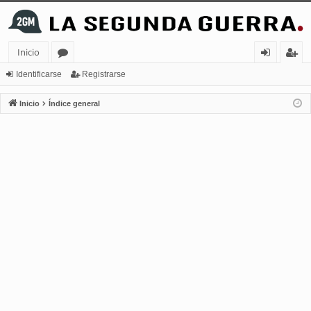
Inicio
or
de
eg
Identificarse
Registrarse
os
nt
ist
Inicio
Índice general
ifi
ra
ca
rs
rs
e
e