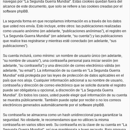
navegas por “La Segunda Guerra Mundial”. Estas cookies quedan fuera del
alcance de este documento, que solo se refiere a las cookies creadas por el
software phpBB.
La segunda forma en que recopilamos información es a través de los datos
que usted nos envía. Esto incluye, entre otros: las publicaciones realizadas
como usuario anónimo (en adelante, “publicaciones anónimas”), el registro en
“La Segunda Guerra Mundial” (en adelante, “su cuenta”) y las publicaciones
que realice tras registrarse y mientras esté conectado (en adelante, “sus
publicaciones”).
Su cuenta incluirá, como mínimo: un nombre de usuario único (en adelante,
“su nombre de usuario”), una contraseña personal para iniciar sesión (en
adelante, “su contraseña”) y una dirección de correo electrónico válida (en
adelante, “su email”). La información de su cuenta en “La Segunda Guerra
Mundial” está protegida por las leyes de protección de datos aplicables en el
país que nos aloja. Cualquier información adicional a su nombre de usuario,
contraseña y dirección de correo electrónico que se solicite durante el registro
puede ser obligatoria u opcional, a discreción de “La Segunda Guerra
Mundial”. En todos los casos, usted puede elegir qué información de su cuenta
se muestra públicamente. También puede optar por recibir o no los correos
electrónicos generados automáticamente por el software phpBB.
Su contraseña se almacena como un hash unidireccional para garantizar la
seguridad. No obstante, le recomendamos que no utilices la misma
contraseña en varios sitios web. Su contraseña es la clave de su cuenta en “La
Segunda Guerra Mundial”, así que manténgala a buen recaudo. Bajo ninguna