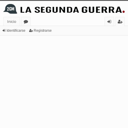
Inicio
or
de
eg
Identificarse
Registrarse
os
nt
ist
ifi
ra
ca
rs
rs
e
e