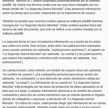
adelante, “session-id”), ambos asignados automáticamente por el software
phpBB. Se creará una tercera cookie una vez que haya navegado por los
temas dentro de “La Segunda Guerra Mundial”. Esta almacena información
sobre los temas que ha leído, mejorando así su experiencia de usuario.
También es posible que creemos cookies ajenas al software phpBB mientras
navegas por “La Segunda Guerra Mundial”. Estas cookies quedan fuera del
alcance de este documento, que solo se refiere a las cookies creadas por el
software phpBB.
La segunda forma en que recopilamos información es a través de los datos
que usted nos envía. Esto incluye, entre otros: las publicaciones realizadas
como usuario anónimo (en adelante, “publicaciones anónimas”), el registro en
“La Segunda Guerra Mundial” (en adelante, “su cuenta”) y las publicaciones
que realice tras registrarse y mientras esté conectado (en adelante, “sus
publicaciones”).
Su cuenta incluirá, como mínimo: un nombre de usuario único (en adelante,
“su nombre de usuario”), una contraseña personal para iniciar sesión (en
adelante, “su contraseña”) y una dirección de correo electrónico válida (en
adelante, “su email”). La información de su cuenta en “La Segunda Guerra
Mundial” está protegida por las leyes de protección de datos aplicables en el
país que nos aloja. Cualquier información adicional a su nombre de usuario,
contraseña y dirección de correo electrónico que se solicite durante el registro
puede ser obligatoria u opcional, a discreción de “La Segunda Guerra
Mundial”. En todos los casos, usted puede elegir qué información de su cuenta
se muestra públicamente. También puede optar por recibir o no los correos