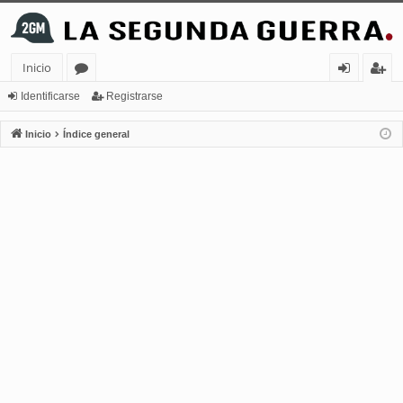
Inicio
or
de
eg
Identificarse
Registrarse
os
nt
ist
Inicio
Índice general
ifi
ra
ca
rs
rs
e
e