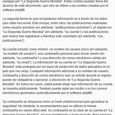
navegas por “La Segunda Guerra Mundial”. Estas cookies quedan fuera del
alcance de este documento, que solo se refiere a las cookies creadas por el
software phpBB.
La segunda forma en que recopilamos información es a través de los datos
que usted nos envía. Esto incluye, entre otros: las publicaciones realizadas
como usuario anónimo (en adelante, “publicaciones anónimas”), el registro en
“La Segunda Guerra Mundial” (en adelante, “su cuenta”) y las publicaciones
que realice tras registrarse y mientras esté conectado (en adelante, “sus
publicaciones”).
Su cuenta incluirá, como mínimo: un nombre de usuario único (en adelante,
“su nombre de usuario”), una contraseña personal para iniciar sesión (en
adelante, “su contraseña”) y una dirección de correo electrónico válida (en
adelante, “su email”). La información de su cuenta en “La Segunda Guerra
Mundial” está protegida por las leyes de protección de datos aplicables en el
país que nos aloja. Cualquier información adicional a su nombre de usuario,
contraseña y dirección de correo electrónico que se solicite durante el registro
puede ser obligatoria u opcional, a discreción de “La Segunda Guerra
Mundial”. En todos los casos, usted puede elegir qué información de su cuenta
se muestra públicamente. También puede optar por recibir o no los correos
electrónicos generados automáticamente por el software phpBB.
Su contraseña se almacena como un hash unidireccional para garantizar la
seguridad. No obstante, le recomendamos que no utilices la misma
contraseña en varios sitios web. Su contraseña es la clave de su cuenta en “La
Segunda Guerra Mundial”, así que manténgala a buen recaudo. Bajo ninguna