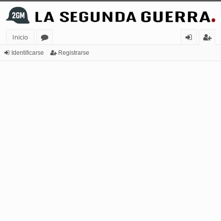
Inicio
or
de
eg
Identificarse
Registrarse
os
nt
ist
ifi
ra
ca
rs
rs
e
e