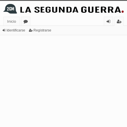
Inicio
or
de
eg
Identificarse
Registrarse
os
nt
ist
ifi
ra
ca
rs
rs
e
e