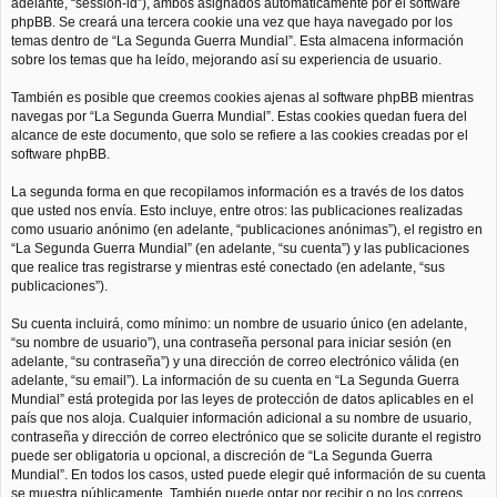
adelante, “session-id”), ambos asignados automáticamente por el software
phpBB. Se creará una tercera cookie una vez que haya navegado por los
temas dentro de “La Segunda Guerra Mundial”. Esta almacena información
sobre los temas que ha leído, mejorando así su experiencia de usuario.
También es posible que creemos cookies ajenas al software phpBB mientras
navegas por “La Segunda Guerra Mundial”. Estas cookies quedan fuera del
alcance de este documento, que solo se refiere a las cookies creadas por el
software phpBB.
La segunda forma en que recopilamos información es a través de los datos
que usted nos envía. Esto incluye, entre otros: las publicaciones realizadas
como usuario anónimo (en adelante, “publicaciones anónimas”), el registro en
“La Segunda Guerra Mundial” (en adelante, “su cuenta”) y las publicaciones
que realice tras registrarse y mientras esté conectado (en adelante, “sus
publicaciones”).
Su cuenta incluirá, como mínimo: un nombre de usuario único (en adelante,
“su nombre de usuario”), una contraseña personal para iniciar sesión (en
adelante, “su contraseña”) y una dirección de correo electrónico válida (en
adelante, “su email”). La información de su cuenta en “La Segunda Guerra
Mundial” está protegida por las leyes de protección de datos aplicables en el
país que nos aloja. Cualquier información adicional a su nombre de usuario,
contraseña y dirección de correo electrónico que se solicite durante el registro
puede ser obligatoria u opcional, a discreción de “La Segunda Guerra
Mundial”. En todos los casos, usted puede elegir qué información de su cuenta
se muestra públicamente. También puede optar por recibir o no los correos