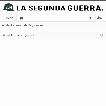
Inicio
or
de
eg
Identificarse
Registrarse
os
nt
ist
Inicio
Índice general
ifi
ra
ca
rs
rs
e
e