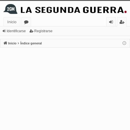
Inicio
or
de
eg
Identificarse
Registrarse
os
nt
ist
Inicio
Índice general
ifi
ra
ca
rs
rs
e
e