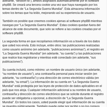
adelante, “session-id”), ambos asignados automáticamente por el software
phpBB. Se creará una tercera cookie una vez que haya navegado por los
temas dentro de “La Segunda Guerra Mundial”. Esta almacena información
sobre los temas que ha leído, mejorando así su experiencia de usuario.
También es posible que creemos cookies ajenas al software phpBB mientras
navegas por “La Segunda Guerra Mundial”. Estas cookies quedan fuera del
alcance de este documento, que solo se refiere a las cookies creadas por el
software phpBB.
La segunda forma en que recopilamos información es a través de los datos
que usted nos envía. Esto incluye, entre otros: las publicaciones realizadas
como usuario anónimo (en adelante, “publicaciones anónimas”), el registro en
“La Segunda Guerra Mundial” (en adelante, “su cuenta”) y las publicaciones
que realice tras registrarse y mientras esté conectado (en adelante, “sus
publicaciones”).
Su cuenta incluirá, como mínimo: un nombre de usuario único (en adelante,
“su nombre de usuario”), una contraseña personal para iniciar sesión (en
adelante, “su contraseña”) y una dirección de correo electrónico válida (en
adelante, “su email”). La información de su cuenta en “La Segunda Guerra
Mundial” está protegida por las leyes de protección de datos aplicables en el
país que nos aloja. Cualquier información adicional a su nombre de usuario,
contraseña y dirección de correo electrónico que se solicite durante el registro
puede ser obligatoria u opcional, a discreción de “La Segunda Guerra
Mundial”. En todos los casos, usted puede elegir qué información de su cuenta
se muestra públicamente. También puede optar por recibir o no los correos