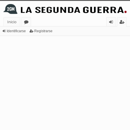
Inicio
or
de
eg
Identificarse
Registrarse
os
nt
ist
ifi
ra
ca
rs
rs
e
e