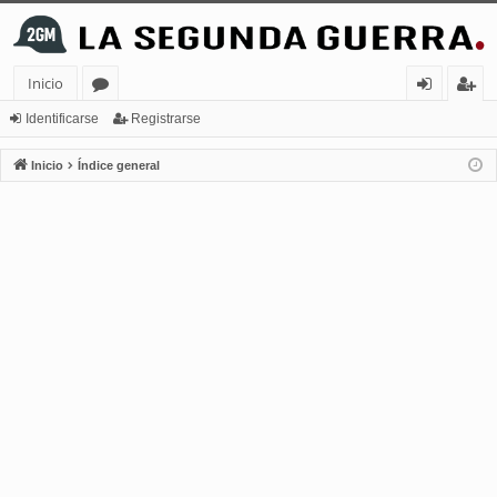
Inicio
or
de
eg
Identificarse
Registrarse
os
nt
ist
Inicio
Índice general
ifi
ra
ca
rs
rs
e
e