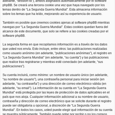
adelante, “session-id”), ambos asignados automáticamente por el software
phpBB. Se creará una tercera cookie una vez que haya navegado por los
temas dentro de “La Segunda Guerra Mundial”. Esta almacena información
sobre los temas que ha leído, mejorando así su experiencia de usuario.
También es posible que creemos cookies ajenas al software phpBB mientras
navegas por “La Segunda Guerra Mundial”. Estas cookies quedan fuera del
alcance de este documento, que solo se refiere a las cookies creadas por el
software phpBB.
La segunda forma en que recopilamos información es a través de los datos
que usted nos envía. Esto incluye, entre otros: las publicaciones realizadas
como usuario anónimo (en adelante, “publicaciones anónimas”), el registro en
“La Segunda Guerra Mundial” (en adelante, “su cuenta”) y las publicaciones
que realice tras registrarse y mientras esté conectado (en adelante, “sus
publicaciones”).
Su cuenta incluirá, como mínimo: un nombre de usuario único (en adelante,
“su nombre de usuario”), una contraseña personal para iniciar sesión (en
adelante, “su contraseña”) y una dirección de correo electrónico válida (en
adelante, “su email”). La información de su cuenta en “La Segunda Guerra
Mundial” está protegida por las leyes de protección de datos aplicables en el
país que nos aloja. Cualquier información adicional a su nombre de usuario,
contraseña y dirección de correo electrónico que se solicite durante el registro
puede ser obligatoria u opcional, a discreción de “La Segunda Guerra
Mundial”. En todos los casos, usted puede elegir qué información de su cuenta
se muestra públicamente. También puede optar por recibir o no los correos