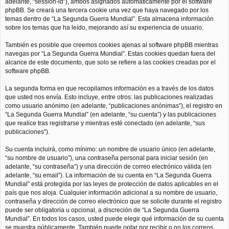
adelante, “session-id”), ambos asignados automáticamente por el software
phpBB. Se creará una tercera cookie una vez que haya navegado por los
temas dentro de “La Segunda Guerra Mundial”. Esta almacena información
sobre los temas que ha leído, mejorando así su experiencia de usuario.
También es posible que creemos cookies ajenas al software phpBB mientras
navegas por “La Segunda Guerra Mundial”. Estas cookies quedan fuera del
alcance de este documento, que solo se refiere a las cookies creadas por el
software phpBB.
La segunda forma en que recopilamos información es a través de los datos
que usted nos envía. Esto incluye, entre otros: las publicaciones realizadas
como usuario anónimo (en adelante, “publicaciones anónimas”), el registro en
“La Segunda Guerra Mundial” (en adelante, “su cuenta”) y las publicaciones
que realice tras registrarse y mientras esté conectado (en adelante, “sus
publicaciones”).
Su cuenta incluirá, como mínimo: un nombre de usuario único (en adelante,
“su nombre de usuario”), una contraseña personal para iniciar sesión (en
adelante, “su contraseña”) y una dirección de correo electrónico válida (en
adelante, “su email”). La información de su cuenta en “La Segunda Guerra
Mundial” está protegida por las leyes de protección de datos aplicables en el
país que nos aloja. Cualquier información adicional a su nombre de usuario,
contraseña y dirección de correo electrónico que se solicite durante el registro
puede ser obligatoria u opcional, a discreción de “La Segunda Guerra
Mundial”. En todos los casos, usted puede elegir qué información de su cuenta
se muestra públicamente. También puede optar por recibir o no los correos