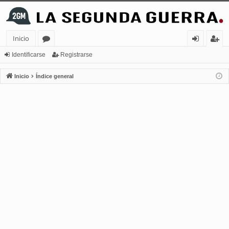
Inicio
or
de
eg
Identificarse
Registrarse
os
nt
ist
Inicio
Índice general
ifi
ra
ca
rs
rs
e
e