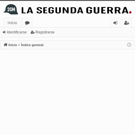
Inicio
or
de
eg
Identificarse
Registrarse
os
nt
ist
Inicio
Índice general
ifi
ra
ca
rs
rs
e
e