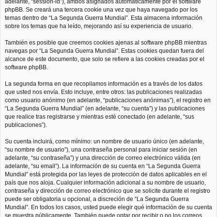
adelante, “session-id”), ambos asignados automáticamente por el software
phpBB. Se creará una tercera cookie una vez que haya navegado por los
temas dentro de “La Segunda Guerra Mundial”. Esta almacena información
sobre los temas que ha leído, mejorando así su experiencia de usuario.
También es posible que creemos cookies ajenas al software phpBB mientras
navegas por “La Segunda Guerra Mundial”. Estas cookies quedan fuera del
alcance de este documento, que solo se refiere a las cookies creadas por el
software phpBB.
La segunda forma en que recopilamos información es a través de los datos
que usted nos envía. Esto incluye, entre otros: las publicaciones realizadas
como usuario anónimo (en adelante, “publicaciones anónimas”), el registro en
“La Segunda Guerra Mundial” (en adelante, “su cuenta”) y las publicaciones
que realice tras registrarse y mientras esté conectado (en adelante, “sus
publicaciones”).
Su cuenta incluirá, como mínimo: un nombre de usuario único (en adelante,
“su nombre de usuario”), una contraseña personal para iniciar sesión (en
adelante, “su contraseña”) y una dirección de correo electrónico válida (en
adelante, “su email”). La información de su cuenta en “La Segunda Guerra
Mundial” está protegida por las leyes de protección de datos aplicables en el
país que nos aloja. Cualquier información adicional a su nombre de usuario,
contraseña y dirección de correo electrónico que se solicite durante el registro
puede ser obligatoria u opcional, a discreción de “La Segunda Guerra
Mundial”. En todos los casos, usted puede elegir qué información de su cuenta
se muestra públicamente. También puede optar por recibir o no los correos