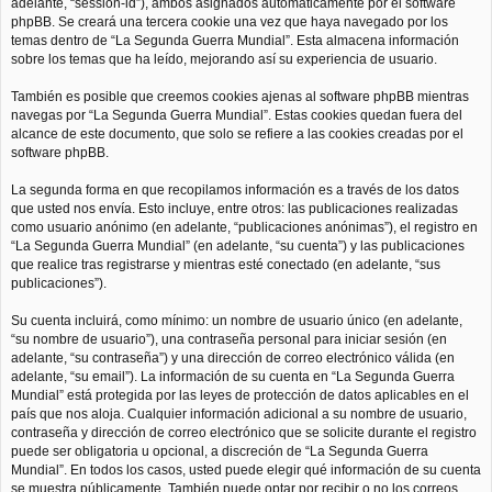
adelante, “session-id”), ambos asignados automáticamente por el software
phpBB. Se creará una tercera cookie una vez que haya navegado por los
temas dentro de “La Segunda Guerra Mundial”. Esta almacena información
sobre los temas que ha leído, mejorando así su experiencia de usuario.
También es posible que creemos cookies ajenas al software phpBB mientras
navegas por “La Segunda Guerra Mundial”. Estas cookies quedan fuera del
alcance de este documento, que solo se refiere a las cookies creadas por el
software phpBB.
La segunda forma en que recopilamos información es a través de los datos
que usted nos envía. Esto incluye, entre otros: las publicaciones realizadas
como usuario anónimo (en adelante, “publicaciones anónimas”), el registro en
“La Segunda Guerra Mundial” (en adelante, “su cuenta”) y las publicaciones
que realice tras registrarse y mientras esté conectado (en adelante, “sus
publicaciones”).
Su cuenta incluirá, como mínimo: un nombre de usuario único (en adelante,
“su nombre de usuario”), una contraseña personal para iniciar sesión (en
adelante, “su contraseña”) y una dirección de correo electrónico válida (en
adelante, “su email”). La información de su cuenta en “La Segunda Guerra
Mundial” está protegida por las leyes de protección de datos aplicables en el
país que nos aloja. Cualquier información adicional a su nombre de usuario,
contraseña y dirección de correo electrónico que se solicite durante el registro
puede ser obligatoria u opcional, a discreción de “La Segunda Guerra
Mundial”. En todos los casos, usted puede elegir qué información de su cuenta
se muestra públicamente. También puede optar por recibir o no los correos