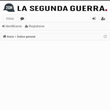
Inicio
or
de
eg
Identificarse
Registrarse
os
nt
ist
Inicio
Índice general
ifi
ra
ca
rs
rs
e
e