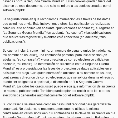
navegas por “La Segunda Guerra Mundial”. Estas cookies quedan fuera del
alcance de este documento, que solo se refiere a las cookies creadas por el
software phpBB.
La segunda forma en que recopilamos información es a través de los datos
que usted nos envía. Esto incluye, entre otros: las publicaciones realizadas
como usuario anónimo (en adelante, “publicaciones anónimas”), el registro en
“La Segunda Guerra Mundial” (en adelante, “su cuenta”) y las publicaciones
que realice tras registrarse y mientras esté conectado (en adelante, “sus
publicaciones”).
Su cuenta incluirá, como mínimo: un nombre de usuario único (en adelante,
“su nombre de usuario”), una contraseña personal para iniciar sesión (en
adelante, “su contraseña”) y una dirección de correo electrónico válida (en
adelante, “su email”). La información de su cuenta en “La Segunda Guerra
Mundial” está protegida por las leyes de protección de datos aplicables en el
país que nos aloja. Cualquier información adicional a su nombre de usuario,
contraseña y dirección de correo electrónico que se solicite durante el registro
puede ser obligatoria u opcional, a discreción de “La Segunda Guerra
Mundial”. En todos los casos, usted puede elegir qué información de su cuenta
se muestra públicamente. También puede optar por recibir o no los correos
electrónicos generados automáticamente por el software phpBB.
Su contraseña se almacena como un hash unidireccional para garantizar la
seguridad. No obstante, le recomendamos que no utilices la misma
contraseña en varios sitios web. Su contraseña es la clave de su cuenta en “La
Segunda Guerra Mundial”, así que manténgala a buen recaudo. Bajo ninguna