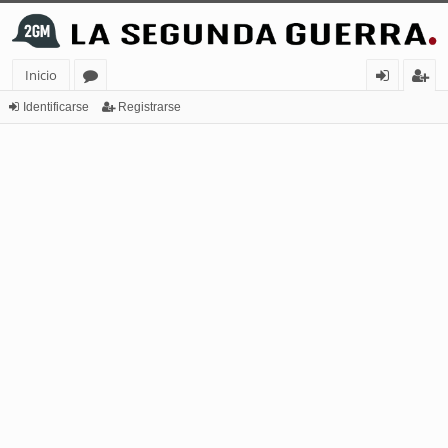
Inicio
or
de
eg
Identificarse
Registrarse
os
nt
ist
ifi
ra
ca
rs
rs
e
e