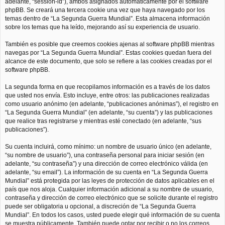
adelante, “session-id”), ambos asignados automáticamente por el software
phpBB. Se creará una tercera cookie una vez que haya navegado por los
temas dentro de “La Segunda Guerra Mundial”. Esta almacena información
sobre los temas que ha leído, mejorando así su experiencia de usuario.
También es posible que creemos cookies ajenas al software phpBB mientras
navegas por “La Segunda Guerra Mundial”. Estas cookies quedan fuera del
alcance de este documento, que solo se refiere a las cookies creadas por el
software phpBB.
La segunda forma en que recopilamos información es a través de los datos
que usted nos envía. Esto incluye, entre otros: las publicaciones realizadas
como usuario anónimo (en adelante, “publicaciones anónimas”), el registro en
“La Segunda Guerra Mundial” (en adelante, “su cuenta”) y las publicaciones
que realice tras registrarse y mientras esté conectado (en adelante, “sus
publicaciones”).
Su cuenta incluirá, como mínimo: un nombre de usuario único (en adelante,
“su nombre de usuario”), una contraseña personal para iniciar sesión (en
adelante, “su contraseña”) y una dirección de correo electrónico válida (en
adelante, “su email”). La información de su cuenta en “La Segunda Guerra
Mundial” está protegida por las leyes de protección de datos aplicables en el
país que nos aloja. Cualquier información adicional a su nombre de usuario,
contraseña y dirección de correo electrónico que se solicite durante el registro
puede ser obligatoria u opcional, a discreción de “La Segunda Guerra
Mundial”. En todos los casos, usted puede elegir qué información de su cuenta
se muestra públicamente. También puede optar por recibir o no los correos