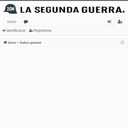
Inicio
or
de
eg
Identificarse
Registrarse
os
nt
ist
Inicio
Índice general
ifi
ra
ca
rs
rs
e
e