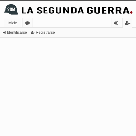
Inicio
or
de
eg
Identificarse
Registrarse
os
nt
ist
ifi
ra
ca
rs
rs
e
e