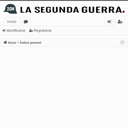
Inicio
or
de
eg
Identificarse
Registrarse
os
nt
ist
Inicio
Índice general
ifi
ra
ca
rs
rs
e
e