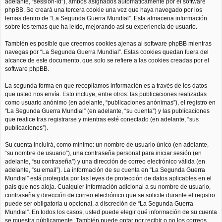
adelante, “session-id”), ambos asignados automáticamente por el software
phpBB. Se creará una tercera cookie una vez que haya navegado por los
temas dentro de “La Segunda Guerra Mundial”. Esta almacena información
sobre los temas que ha leído, mejorando así su experiencia de usuario.
También es posible que creemos cookies ajenas al software phpBB mientras
navegas por “La Segunda Guerra Mundial”. Estas cookies quedan fuera del
alcance de este documento, que solo se refiere a las cookies creadas por el
software phpBB.
La segunda forma en que recopilamos información es a través de los datos
que usted nos envía. Esto incluye, entre otros: las publicaciones realizadas
como usuario anónimo (en adelante, “publicaciones anónimas”), el registro en
“La Segunda Guerra Mundial” (en adelante, “su cuenta”) y las publicaciones
que realice tras registrarse y mientras esté conectado (en adelante, “sus
publicaciones”).
Su cuenta incluirá, como mínimo: un nombre de usuario único (en adelante,
“su nombre de usuario”), una contraseña personal para iniciar sesión (en
adelante, “su contraseña”) y una dirección de correo electrónico válida (en
adelante, “su email”). La información de su cuenta en “La Segunda Guerra
Mundial” está protegida por las leyes de protección de datos aplicables en el
país que nos aloja. Cualquier información adicional a su nombre de usuario,
contraseña y dirección de correo electrónico que se solicite durante el registro
puede ser obligatoria u opcional, a discreción de “La Segunda Guerra
Mundial”. En todos los casos, usted puede elegir qué información de su cuenta
se muestra públicamente. También puede optar por recibir o no los correos