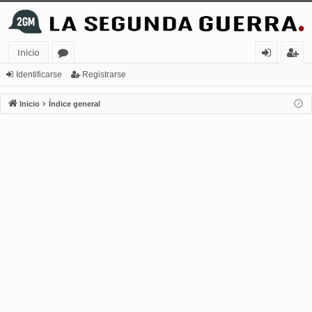
Inicio
or
de
eg
Identificarse
Registrarse
os
nt
ist
Inicio
Índice general
ifi
ra
ca
rs
rs
e
e