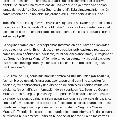
adelante, “session-id”), ambos asignados automáticamente por el software
phpBB. Se creará una tercera cookie una vez que haya navegado por los
temas dentro de “La Segunda Guerra Mundial”. Esta almacena información
sobre los temas que ha leído, mejorando así su experiencia de usuario.
También es posible que creemos cookies ajenas al software phpBB mientras
navegas por “La Segunda Guerra Mundial”. Estas cookies quedan fuera del
alcance de este documento, que solo se refiere a las cookies creadas por el
software phpBB.
La segunda forma en que recopilamos información es a través de los datos
que usted nos envía. Esto incluye, entre otros: las publicaciones realizadas
como usuario anónimo (en adelante, “publicaciones anónimas”), el registro en
“La Segunda Guerra Mundial” (en adelante, “su cuenta”) y las publicaciones
que realice tras registrarse y mientras esté conectado (en adelante, “sus
publicaciones”).
Su cuenta incluirá, como mínimo: un nombre de usuario único (en adelante,
“su nombre de usuario”), una contraseña personal para iniciar sesión (en
adelante, “su contraseña”) y una dirección de correo electrónico válida (en
adelante, “su email”). La información de su cuenta en “La Segunda Guerra
Mundial” está protegida por las leyes de protección de datos aplicables en el
país que nos aloja. Cualquier información adicional a su nombre de usuario,
contraseña y dirección de correo electrónico que se solicite durante el registro
puede ser obligatoria u opcional, a discreción de “La Segunda Guerra
Mundial”. En todos los casos, usted puede elegir qué información de su cuenta
se muestra públicamente. También puede optar por recibir o no los correos