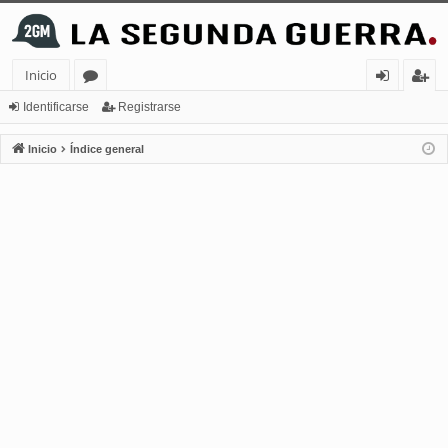
Inicio
or
de
eg
Identificarse
Registrarse
os
nt
ist
Inicio
Índice general
ifi
ra
ca
rs
rs
e
e