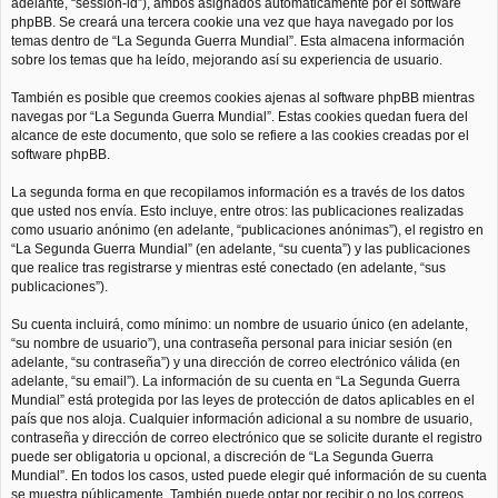
adelante, “session-id”), ambos asignados automáticamente por el software
phpBB. Se creará una tercera cookie una vez que haya navegado por los
temas dentro de “La Segunda Guerra Mundial”. Esta almacena información
sobre los temas que ha leído, mejorando así su experiencia de usuario.
También es posible que creemos cookies ajenas al software phpBB mientras
navegas por “La Segunda Guerra Mundial”. Estas cookies quedan fuera del
alcance de este documento, que solo se refiere a las cookies creadas por el
software phpBB.
La segunda forma en que recopilamos información es a través de los datos
que usted nos envía. Esto incluye, entre otros: las publicaciones realizadas
como usuario anónimo (en adelante, “publicaciones anónimas”), el registro en
“La Segunda Guerra Mundial” (en adelante, “su cuenta”) y las publicaciones
que realice tras registrarse y mientras esté conectado (en adelante, “sus
publicaciones”).
Su cuenta incluirá, como mínimo: un nombre de usuario único (en adelante,
“su nombre de usuario”), una contraseña personal para iniciar sesión (en
adelante, “su contraseña”) y una dirección de correo electrónico válida (en
adelante, “su email”). La información de su cuenta en “La Segunda Guerra
Mundial” está protegida por las leyes de protección de datos aplicables en el
país que nos aloja. Cualquier información adicional a su nombre de usuario,
contraseña y dirección de correo electrónico que se solicite durante el registro
puede ser obligatoria u opcional, a discreción de “La Segunda Guerra
Mundial”. En todos los casos, usted puede elegir qué información de su cuenta
se muestra públicamente. También puede optar por recibir o no los correos