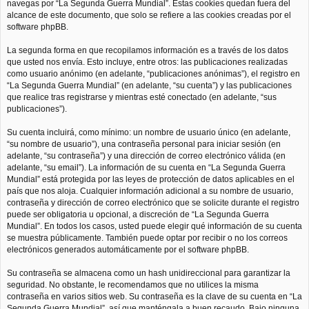
navegas por “La Segunda Guerra Mundial”. Estas cookies quedan fuera del
alcance de este documento, que solo se refiere a las cookies creadas por el
software phpBB.
La segunda forma en que recopilamos información es a través de los datos
que usted nos envía. Esto incluye, entre otros: las publicaciones realizadas
como usuario anónimo (en adelante, “publicaciones anónimas”), el registro en
“La Segunda Guerra Mundial” (en adelante, “su cuenta”) y las publicaciones
que realice tras registrarse y mientras esté conectado (en adelante, “sus
publicaciones”).
Su cuenta incluirá, como mínimo: un nombre de usuario único (en adelante,
“su nombre de usuario”), una contraseña personal para iniciar sesión (en
adelante, “su contraseña”) y una dirección de correo electrónico válida (en
adelante, “su email”). La información de su cuenta en “La Segunda Guerra
Mundial” está protegida por las leyes de protección de datos aplicables en el
país que nos aloja. Cualquier información adicional a su nombre de usuario,
contraseña y dirección de correo electrónico que se solicite durante el registro
puede ser obligatoria u opcional, a discreción de “La Segunda Guerra
Mundial”. En todos los casos, usted puede elegir qué información de su cuenta
se muestra públicamente. También puede optar por recibir o no los correos
electrónicos generados automáticamente por el software phpBB.
Su contraseña se almacena como un hash unidireccional para garantizar la
seguridad. No obstante, le recomendamos que no utilices la misma
contraseña en varios sitios web. Su contraseña es la clave de su cuenta en “La
Segunda Guerra Mundial”, así que manténgala a buen recaudo. Bajo ninguna