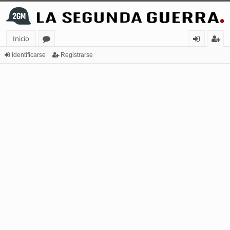
Inicio
or
de
eg
Identificarse
Registrarse
os
nt
ist
ifi
ra
ca
rs
rs
e
e