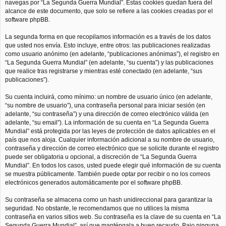
navegas por “La Segunda Guerra Mundial”. Estas cookies quedan fuera del
alcance de este documento, que solo se refiere a las cookies creadas por el
software phpBB.
La segunda forma en que recopilamos información es a través de los datos
que usted nos envía. Esto incluye, entre otros: las publicaciones realizadas
como usuario anónimo (en adelante, “publicaciones anónimas”), el registro en
“La Segunda Guerra Mundial” (en adelante, “su cuenta”) y las publicaciones
que realice tras registrarse y mientras esté conectado (en adelante, “sus
publicaciones”).
Su cuenta incluirá, como mínimo: un nombre de usuario único (en adelante,
“su nombre de usuario”), una contraseña personal para iniciar sesión (en
adelante, “su contraseña”) y una dirección de correo electrónico válida (en
adelante, “su email”). La información de su cuenta en “La Segunda Guerra
Mundial” está protegida por las leyes de protección de datos aplicables en el
país que nos aloja. Cualquier información adicional a su nombre de usuario,
contraseña y dirección de correo electrónico que se solicite durante el registro
puede ser obligatoria u opcional, a discreción de “La Segunda Guerra
Mundial”. En todos los casos, usted puede elegir qué información de su cuenta
se muestra públicamente. También puede optar por recibir o no los correos
electrónicos generados automáticamente por el software phpBB.
Su contraseña se almacena como un hash unidireccional para garantizar la
seguridad. No obstante, le recomendamos que no utilices la misma
contraseña en varios sitios web. Su contraseña es la clave de su cuenta en “La
Segunda Guerra Mundial”, así que manténgala a buen recaudo. Bajo ninguna