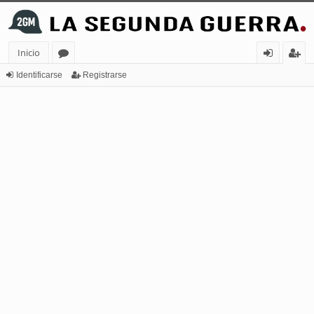
Inicio
or
de
eg
Identificarse
Registrarse
os
nt
ist
ifi
ra
ca
rs
rs
e
e