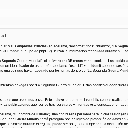
dad
al” y sus empresas afiliadas (en adelante, “nosotros”, “nos”, “nuestro”, “La Seg
BB Limited”, “Equipo de phpBB”) utilizan la información recopilada durante su uso 
 Segunda Guerra Mundial”, el software phpBB creará varias cookies. Las cookies
 un identificador de usuario (en adelante, “user-id”) y un identificador de sesió
kie una vez que haya navegado por los temas dentro de “La Segunda Guerra Mundia
ientras navegas por “La Segunda Guerra Mundial”. Estas cookies quedan fuera de
 datos que usted nos envía. Esto incluye, entre otros: las publicaciones realizad
 las publicaciones que realice tras registrarse y mientras esté conectado (en adela
lante, “su nombre de usuario”), una contraseña personal para iniciar sesión (en a
a Segunda Guerra Mundial” está protegida por las leyes de protección de datos apli
que se solicite durante el registro puede ser obligatoria u opcional, a discreción