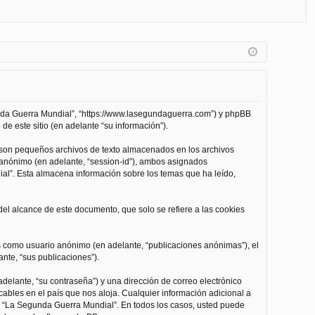
FA
de
eg
Q
nt
ist
ifi
ra
ca
rs
rs
e
unda Guerra Mundial”, “https://www.lasegundaguerra.com”) y phpBB
e
de este sitio (en adelante “su información”).
 son pequeños archivos de texto almacenados en los archivos
n anónimo (en adelante, “session-id”), ambos asignados
l”. Esta almacena información sobre los temas que ha leído,
l alcance de este documento, que solo se refiere a las cookies
as como usuario anónimo (en adelante, “publicaciones anónimas”), el
nte, “sus publicaciones”).
delante, “su contraseña”) y una dirección de correo electrónico
cables en el país que nos aloja. Cualquier información adicional a
 de “La Segunda Guerra Mundial”. En todos los casos, usted puede