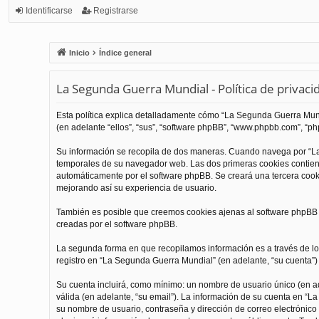
Identificarse
Registrarse
Inicio
Índice general
La Segunda Guerra Mundial - Política de privaci
Esta política explica detalladamente cómo “La Segunda Guerra Mundi
(en adelante “ellos”, “sus”, “software phpBB”, “www.phpbb.com”, “php
Su información se recopila de dos maneras. Cuando navega por “La
temporales de su navegador web. Las dos primeras cookies contienen
automáticamente por el software phpBB. Se creará una tercera coo
mejorando así su experiencia de usuario.
También es posible que creemos cookies ajenas al software phpBB m
creadas por el software phpBB.
La segunda forma en que recopilamos información es a través de los
registro en “La Segunda Guerra Mundial” (en adelante, “su cuenta”) y
Su cuenta incluirá, como mínimo: un nombre de usuario único (en ade
válida (en adelante, “su email”). La información de su cuenta en “L
su nombre de usuario, contraseña y dirección de correo electrónico 