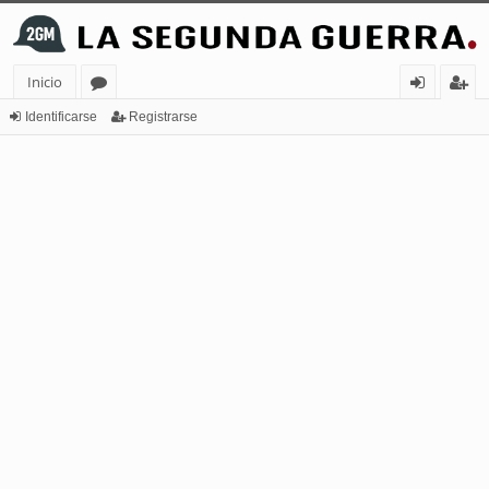
Inicio
or
de
eg
Identificarse
Registrarse
os
nt
ist
ifi
ra
ca
rs
rs
e
e