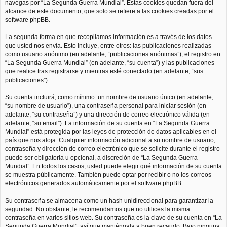
navegas por “La Segunda Guerra Mundial”. Estas cookies quedan fuera del
alcance de este documento, que solo se refiere a las cookies creadas por el
software phpBB.
La segunda forma en que recopilamos información es a través de los datos
que usted nos envía. Esto incluye, entre otros: las publicaciones realizadas
como usuario anónimo (en adelante, “publicaciones anónimas”), el registro en
“La Segunda Guerra Mundial” (en adelante, “su cuenta”) y las publicaciones
que realice tras registrarse y mientras esté conectado (en adelante, “sus
publicaciones”).
Su cuenta incluirá, como mínimo: un nombre de usuario único (en adelante,
“su nombre de usuario”), una contraseña personal para iniciar sesión (en
adelante, “su contraseña”) y una dirección de correo electrónico válida (en
adelante, “su email”). La información de su cuenta en “La Segunda Guerra
Mundial” está protegida por las leyes de protección de datos aplicables en el
país que nos aloja. Cualquier información adicional a su nombre de usuario,
contraseña y dirección de correo electrónico que se solicite durante el registro
puede ser obligatoria u opcional, a discreción de “La Segunda Guerra
Mundial”. En todos los casos, usted puede elegir qué información de su cuenta
se muestra públicamente. También puede optar por recibir o no los correos
electrónicos generados automáticamente por el software phpBB.
Su contraseña se almacena como un hash unidireccional para garantizar la
seguridad. No obstante, le recomendamos que no utilices la misma
contraseña en varios sitios web. Su contraseña es la clave de su cuenta en “La
Segunda Guerra Mundial”, así que manténgala a buen recaudo. Bajo ninguna