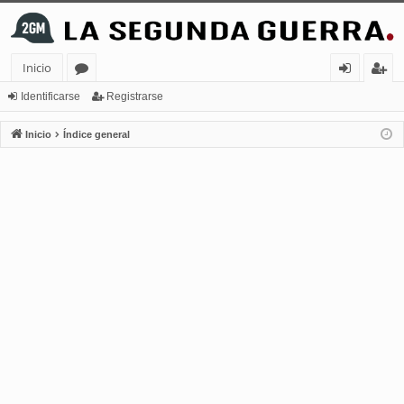
Inicio
or
de
eg
Identificarse
Registrarse
os
nt
ist
Inicio
Índice general
ifi
ra
ca
rs
rs
e
e