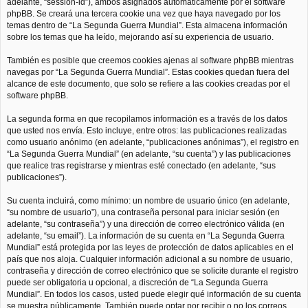
adelante, “session-id”), ambos asignados automáticamente por el software
phpBB. Se creará una tercera cookie una vez que haya navegado por los
temas dentro de “La Segunda Guerra Mundial”. Esta almacena información
sobre los temas que ha leído, mejorando así su experiencia de usuario.
También es posible que creemos cookies ajenas al software phpBB mientras
navegas por “La Segunda Guerra Mundial”. Estas cookies quedan fuera del
alcance de este documento, que solo se refiere a las cookies creadas por el
software phpBB.
La segunda forma en que recopilamos información es a través de los datos
que usted nos envía. Esto incluye, entre otros: las publicaciones realizadas
como usuario anónimo (en adelante, “publicaciones anónimas”), el registro en
“La Segunda Guerra Mundial” (en adelante, “su cuenta”) y las publicaciones
que realice tras registrarse y mientras esté conectado (en adelante, “sus
publicaciones”).
Su cuenta incluirá, como mínimo: un nombre de usuario único (en adelante,
“su nombre de usuario”), una contraseña personal para iniciar sesión (en
adelante, “su contraseña”) y una dirección de correo electrónico válida (en
adelante, “su email”). La información de su cuenta en “La Segunda Guerra
Mundial” está protegida por las leyes de protección de datos aplicables en el
país que nos aloja. Cualquier información adicional a su nombre de usuario,
contraseña y dirección de correo electrónico que se solicite durante el registro
puede ser obligatoria u opcional, a discreción de “La Segunda Guerra
Mundial”. En todos los casos, usted puede elegir qué información de su cuenta
se muestra públicamente. También puede optar por recibir o no los correos