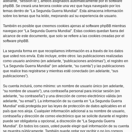
adelante, “session-id”), ambos asignados automáticamente por el software
phpBB. Se creará una tercera cookie una vez que haya navegado por los
temas dentro de “La Segunda Guerra Mundial”. Esta almacena información
sobre los temas que ha leído, mejorando así su experiencia de usuario.
También es posible que creemos cookies ajenas al software phpBB mientras
navegas por “La Segunda Guerra Mundial”. Estas cookies quedan fuera del
alcance de este documento, que solo se refiere a las cookies creadas por el
software phpBB.
La segunda forma en que recopilamos información es a través de los datos
que usted nos envía. Esto incluye, entre otros: las publicaciones realizadas
como usuario anónimo (en adelante, “publicaciones anónimas”), el registro en
“La Segunda Guerra Mundial” (en adelante, “su cuenta”) y las publicaciones
que realice tras registrarse y mientras esté conectado (en adelante, “sus
publicaciones”).
Su cuenta incluirá, como mínimo: un nombre de usuario único (en adelante,
“su nombre de usuario”), una contraseña personal para iniciar sesión (en
adelante, “su contraseña”) y una dirección de correo electrónico válida (en
adelante, “su email”). La información de su cuenta en “La Segunda Guerra
Mundial” está protegida por las leyes de protección de datos aplicables en el
país que nos aloja. Cualquier información adicional a su nombre de usuario,
contraseña y dirección de correo electrónico que se solicite durante el registro
puede ser obligatoria u opcional, a discreción de “La Segunda Guerra
Mundial”. En todos los casos, usted puede elegir qué información de su cuenta
se muestra públicamente. También puede optar por recibir o no los correos