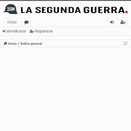
Inicio
or
de
eg
Identificarse
Registrarse
os
nt
ist
Inicio
Índice general
ifi
ra
ca
rs
rs
e
e