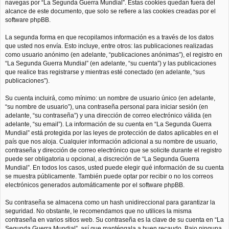
navegas por “La Segunda Guerra Mundial”. Estas cookies quedan fuera del
alcance de este documento, que solo se refiere a las cookies creadas por el
software phpBB.
La segunda forma en que recopilamos información es a través de los datos
que usted nos envía. Esto incluye, entre otros: las publicaciones realizadas
como usuario anónimo (en adelante, “publicaciones anónimas”), el registro en
“La Segunda Guerra Mundial” (en adelante, “su cuenta”) y las publicaciones
que realice tras registrarse y mientras esté conectado (en adelante, “sus
publicaciones”).
Su cuenta incluirá, como mínimo: un nombre de usuario único (en adelante,
“su nombre de usuario”), una contraseña personal para iniciar sesión (en
adelante, “su contraseña”) y una dirección de correo electrónico válida (en
adelante, “su email”). La información de su cuenta en “La Segunda Guerra
Mundial” está protegida por las leyes de protección de datos aplicables en el
país que nos aloja. Cualquier información adicional a su nombre de usuario,
contraseña y dirección de correo electrónico que se solicite durante el registro
puede ser obligatoria u opcional, a discreción de “La Segunda Guerra
Mundial”. En todos los casos, usted puede elegir qué información de su cuenta
se muestra públicamente. También puede optar por recibir o no los correos
electrónicos generados automáticamente por el software phpBB.
Su contraseña se almacena como un hash unidireccional para garantizar la
seguridad. No obstante, le recomendamos que no utilices la misma
contraseña en varios sitios web. Su contraseña es la clave de su cuenta en “La
Segunda Guerra Mundial”, así que manténgala a buen recaudo. Bajo ninguna