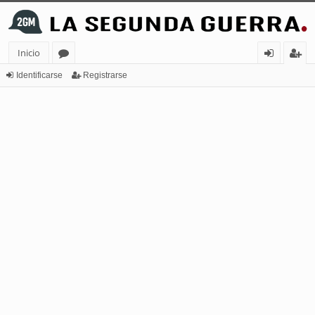
Inicio
or
de
eg
Identificarse
Registrarse
os
nt
ist
ifi
ra
ca
rs
rs
e
e