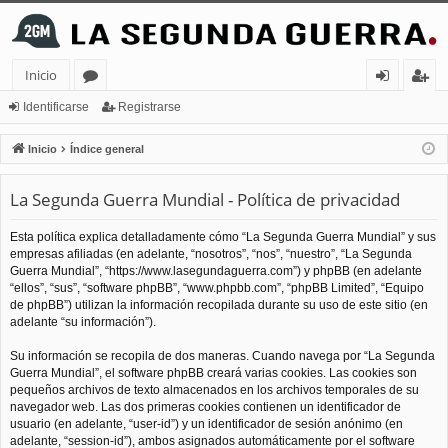
Inicio
or
de
eg
Identificarse
Registrarse
os
nt
ist
Inicio
Índice general
ifi
ra
La Segunda Guerra Mundial - Política de privacidad
ca
rs
rs
e
Esta política explica detalladamente cómo “La Segunda Guerra Mundial” y sus
empresas afiliadas (en adelante, “nosotros”, “nos”, “nuestro”, “La Segunda
e
Guerra Mundial”, “https://www.lasegundaguerra.com”) y phpBB (en adelante
“ellos”, “sus”, “software phpBB”, “www.phpbb.com”, “phpBB Limited”, “Equipo
de phpBB”) utilizan la información recopilada durante su uso de este sitio (en
adelante “su información”).
Su información se recopila de dos maneras. Cuando navega por “La Segunda
Guerra Mundial”, el software phpBB creará varias cookies. Las cookies son
pequeños archivos de texto almacenados en los archivos temporales de su
navegador web. Las dos primeras cookies contienen un identificador de
usuario (en adelante, “user-id”) y un identificador de sesión anónimo (en
adelante, “session-id”), ambos asignados automáticamente por el software