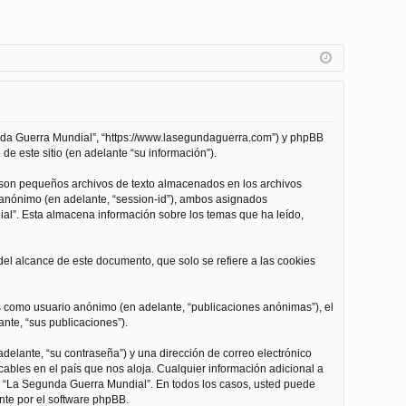
unda Guerra Mundial”, “https://www.lasegundaguerra.com”) y phpBB
de este sitio (en adelante “su información”).
 son pequeños archivos de texto almacenados en los archivos
n anónimo (en adelante, “session-id”), ambos asignados
l”. Esta almacena información sobre los temas que ha leído,
l alcance de este documento, que solo se refiere a las cookies
as como usuario anónimo (en adelante, “publicaciones anónimas”), el
nte, “sus publicaciones”).
delante, “su contraseña”) y una dirección de correo electrónico
cables en el país que nos aloja. Cualquier información adicional a
 de “La Segunda Guerra Mundial”. En todos los casos, usted puede
nte por el software phpBB.