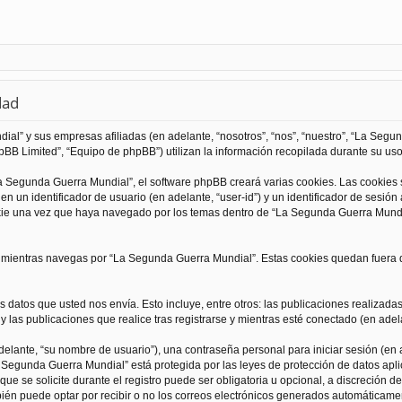
dad
al” y sus empresas afiliadas (en adelante, “nosotros”, “nos”, “nuestro”, “La Seg
BB Limited”, “Equipo de phpBB”) utilizan la información recopilada durante su uso 
 Segunda Guerra Mundial”, el software phpBB creará varias cookies. Las cookies
 un identificador de usuario (en adelante, “user-id”) y un identificador de sesió
kie una vez que haya navegado por los temas dentro de “La Segunda Guerra Mundia
ientras navegas por “La Segunda Guerra Mundial”. Estas cookies quedan fuera de
 datos que usted nos envía. Esto incluye, entre otros: las publicaciones realizad
 las publicaciones que realice tras registrarse y mientras esté conectado (en adela
lante, “su nombre de usuario”), una contraseña personal para iniciar sesión (en a
a Segunda Guerra Mundial” está protegida por las leyes de protección de datos apli
que se solicite durante el registro puede ser obligatoria u opcional, a discreción
ién puede optar por recibir o no los correos electrónicos generados automáticame