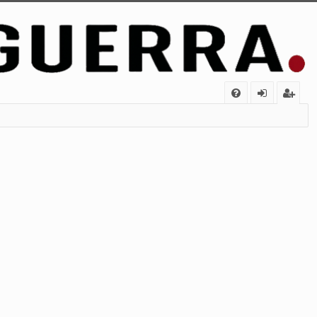
FA
de
eg
Q
nt
ist
ifi
ra
ca
rs
rs
e
e