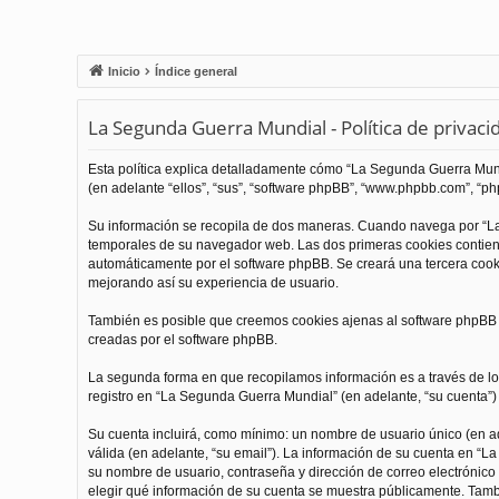
Inicio
Índice general
La Segunda Guerra Mundial - Política de privaci
Esta política explica detalladamente cómo “La Segunda Guerra Mundi
(en adelante “ellos”, “sus”, “software phpBB”, “www.phpbb.com”, “php
Su información se recopila de dos maneras. Cuando navega por “La
temporales de su navegador web. Las dos primeras cookies contienen
automáticamente por el software phpBB. Se creará una tercera coo
mejorando así su experiencia de usuario.
También es posible que creemos cookies ajenas al software phpBB m
creadas por el software phpBB.
La segunda forma en que recopilamos información es a través de los
registro en “La Segunda Guerra Mundial” (en adelante, “su cuenta”) y
Su cuenta incluirá, como mínimo: un nombre de usuario único (en ade
válida (en adelante, “su email”). La información de su cuenta en “L
su nombre de usuario, contraseña y dirección de correo electrónico 
elegir qué información de su cuenta se muestra públicamente. Tamb