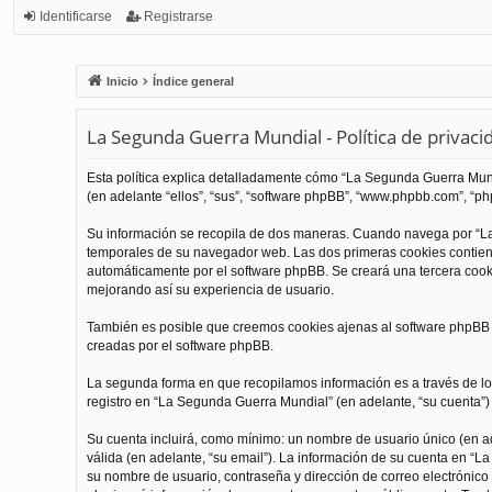
Identificarse
Registrarse
Inicio
Índice general
La Segunda Guerra Mundial - Política de privaci
Esta política explica detalladamente cómo “La Segunda Guerra Mundi
(en adelante “ellos”, “sus”, “software phpBB”, “www.phpbb.com”, “php
Su información se recopila de dos maneras. Cuando navega por “La
temporales de su navegador web. Las dos primeras cookies contienen
automáticamente por el software phpBB. Se creará una tercera coo
mejorando así su experiencia de usuario.
También es posible que creemos cookies ajenas al software phpBB m
creadas por el software phpBB.
La segunda forma en que recopilamos información es a través de los
registro en “La Segunda Guerra Mundial” (en adelante, “su cuenta”) y
Su cuenta incluirá, como mínimo: un nombre de usuario único (en ade
válida (en adelante, “su email”). La información de su cuenta en “L
su nombre de usuario, contraseña y dirección de correo electrónico 