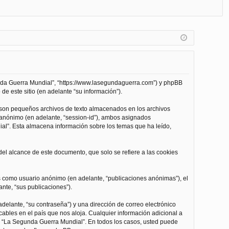
FA
de
eg
Q
nt
ist
ifi
ra
ca
rs
rs
e
unda Guerra Mundial”, “https://www.lasegundaguerra.com”) y phpBB
e
de este sitio (en adelante “su información”).
 son pequeños archivos de texto almacenados en los archivos
n anónimo (en adelante, “session-id”), ambos asignados
l”. Esta almacena información sobre los temas que ha leído,
l alcance de este documento, que solo se refiere a las cookies
as como usuario anónimo (en adelante, “publicaciones anónimas”), el
nte, “sus publicaciones”).
delante, “su contraseña”) y una dirección de correo electrónico
cables en el país que nos aloja. Cualquier información adicional a
 de “La Segunda Guerra Mundial”. En todos los casos, usted puede