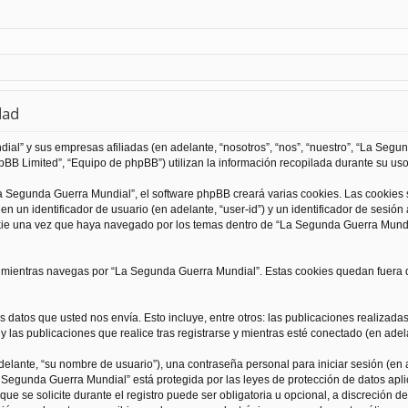
dad
al” y sus empresas afiliadas (en adelante, “nosotros”, “nos”, “nuestro”, “La Seg
BB Limited”, “Equipo de phpBB”) utilizan la información recopilada durante su uso 
 Segunda Guerra Mundial”, el software phpBB creará varias cookies. Las cookies
 un identificador de usuario (en adelante, “user-id”) y un identificador de sesió
kie una vez que haya navegado por los temas dentro de “La Segunda Guerra Mundia
ientras navegas por “La Segunda Guerra Mundial”. Estas cookies quedan fuera de
 datos que usted nos envía. Esto incluye, entre otros: las publicaciones realizad
 las publicaciones que realice tras registrarse y mientras esté conectado (en adela
lante, “su nombre de usuario”), una contraseña personal para iniciar sesión (en a
a Segunda Guerra Mundial” está protegida por las leyes de protección de datos apli
que se solicite durante el registro puede ser obligatoria u opcional, a discreción