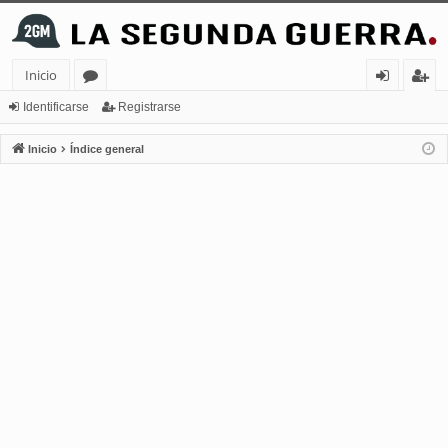
Inicio
or
de
eg
Identificarse
Registrarse
os
nt
ist
Inicio
Índice general
ifi
ra
ca
rs
rs
e
e