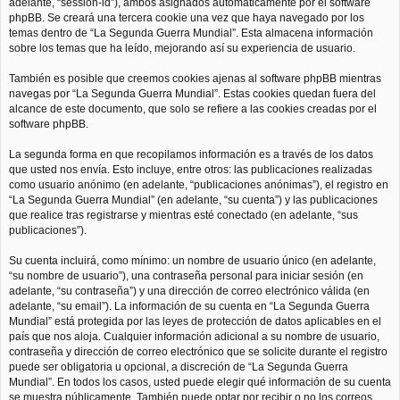
adelante, “session-id”), ambos asignados automáticamente por el software
phpBB. Se creará una tercera cookie una vez que haya navegado por los
temas dentro de “La Segunda Guerra Mundial”. Esta almacena información
sobre los temas que ha leído, mejorando así su experiencia de usuario.
También es posible que creemos cookies ajenas al software phpBB mientras
navegas por “La Segunda Guerra Mundial”. Estas cookies quedan fuera del
alcance de este documento, que solo se refiere a las cookies creadas por el
software phpBB.
La segunda forma en que recopilamos información es a través de los datos
que usted nos envía. Esto incluye, entre otros: las publicaciones realizadas
como usuario anónimo (en adelante, “publicaciones anónimas”), el registro en
“La Segunda Guerra Mundial” (en adelante, “su cuenta”) y las publicaciones
que realice tras registrarse y mientras esté conectado (en adelante, “sus
publicaciones”).
Su cuenta incluirá, como mínimo: un nombre de usuario único (en adelante,
“su nombre de usuario”), una contraseña personal para iniciar sesión (en
adelante, “su contraseña”) y una dirección de correo electrónico válida (en
adelante, “su email”). La información de su cuenta en “La Segunda Guerra
Mundial” está protegida por las leyes de protección de datos aplicables en el
país que nos aloja. Cualquier información adicional a su nombre de usuario,
contraseña y dirección de correo electrónico que se solicite durante el registro
puede ser obligatoria u opcional, a discreción de “La Segunda Guerra
Mundial”. En todos los casos, usted puede elegir qué información de su cuenta
se muestra públicamente. También puede optar por recibir o no los correos