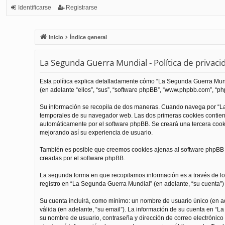
Identificarse
Registrarse
Inicio
Índice general
La Segunda Guerra Mundial - Política de privaci
Esta política explica detalladamente cómo “La Segunda Guerra Mundi
(en adelante “ellos”, “sus”, “software phpBB”, “www.phpbb.com”, “php
Su información se recopila de dos maneras. Cuando navega por “La
temporales de su navegador web. Las dos primeras cookies contienen
automáticamente por el software phpBB. Se creará una tercera coo
mejorando así su experiencia de usuario.
También es posible que creemos cookies ajenas al software phpBB m
creadas por el software phpBB.
La segunda forma en que recopilamos información es a través de los
registro en “La Segunda Guerra Mundial” (en adelante, “su cuenta”) y
Su cuenta incluirá, como mínimo: un nombre de usuario único (en ade
válida (en adelante, “su email”). La información de su cuenta en “L
su nombre de usuario, contraseña y dirección de correo electrónico 