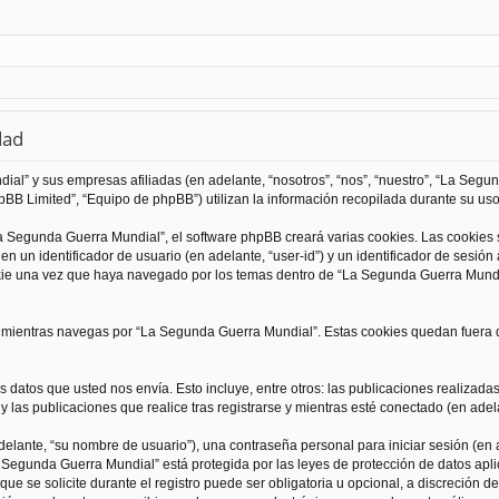
dad
al” y sus empresas afiliadas (en adelante, “nosotros”, “nos”, “nuestro”, “La Seg
BB Limited”, “Equipo de phpBB”) utilizan la información recopilada durante su uso 
 Segunda Guerra Mundial”, el software phpBB creará varias cookies. Las cookies
 un identificador de usuario (en adelante, “user-id”) y un identificador de sesió
kie una vez que haya navegado por los temas dentro de “La Segunda Guerra Mundia
ientras navegas por “La Segunda Guerra Mundial”. Estas cookies quedan fuera de
 datos que usted nos envía. Esto incluye, entre otros: las publicaciones realizad
 las publicaciones que realice tras registrarse y mientras esté conectado (en adela
lante, “su nombre de usuario”), una contraseña personal para iniciar sesión (en a
a Segunda Guerra Mundial” está protegida por las leyes de protección de datos apli
que se solicite durante el registro puede ser obligatoria u opcional, a discreción