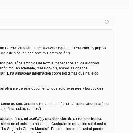
FA
de
eg
Q
nt
ist
ifi
ra
ca
rs
rs
e
unda Guerra Mundial”, “https://www.lasegundaguerra.com”) y phpBB
e
de este sitio (en adelante “su información”).
 son pequeños archivos de texto almacenados en los archivos
n anónimo (en adelante, “session-id”), ambos asignados
l”. Esta almacena información sobre los temas que ha leído,
l alcance de este documento, que solo se refiere a las cookies
as como usuario anónimo (en adelante, “publicaciones anónimas”), el
nte, “sus publicaciones”).
delante, “su contraseña”) y una dirección de correo electrónico
cables en el país que nos aloja. Cualquier información adicional a
 de “La Segunda Guerra Mundial”. En todos los casos, usted puede