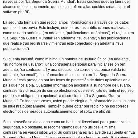
navegas por “La Segunda Guerra Mundial”. Estas cookies quedan fuera del
alcance de este documento, que solo se refiere a las cookies creadas por el
software phpBB.
La segunda forma en que recopilamos información es a través de los datos
que usted nos envía. Esto incluye, entre otros: las publicaciones realizadas
como usuario anónimo (en adelante, “publicaciones anónimas”), el registro en
“La Segunda Guerra Mundial” (en adelante, “su cuenta”) y las publicaciones
que realice tras registrarse y mientras esté conectado (en adelante, “sus
publicaciones”).
Su cuenta incluirá, como mínimo: un nombre de usuario único (en adelante,
“su nombre de usuario”), una contraseña personal para iniciar sesión (en
adelante, “su contraseña”) y una dirección de correo electrónico válida (en
adelante, “su email”). La información de su cuenta en “La Segunda Guerra
Mundial” está protegida por las leyes de protección de datos aplicables en el
país que nos aloja. Cualquier información adicional a su nombre de usuario,
contraseña y dirección de correo electrónico que se solicite durante el registro
puede ser obligatoria u opcional, a discreción de “La Segunda Guerra
Mundial”. En todos los casos, usted puede elegir qué información de su cuenta
se muestra públicamente. También puede optar por recibir o no los correos
electrónicos generados automáticamente por el software phpBB.
Su contraseña se almacena como un hash unidireccional para garantizar la
seguridad. No obstante, le recomendamos que no utilices la misma
contraseña en varios sitios web. Su contraseña es la clave de su cuenta en “La
Segunda Guerra Mundial”, así que manténgala a buen recaudo. Bajo ninguna