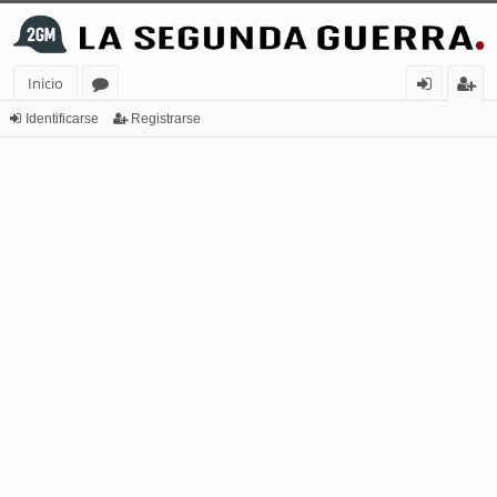
Inicio
or
de
eg
Identificarse
Registrarse
os
nt
ist
ifi
ra
ca
rs
rs
e
e