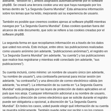
adelante, “session-id”), ambos asignados automáticamente por el software
phpBB. Se creará una tercera cookie una vez que haya navegado por los
temas dentro de “La Segunda Guerra Mundial”. Esta almacena información
sobre los temas que ha leído, mejorando así su experiencia de usuario.
También es posible que creemos cookies ajenas al software phpBB mientras
navegas por “La Segunda Guerra Mundial”. Estas cookies quedan fuera del
alcance de este documento, que solo se refiere a las cookies creadas por el
software phpBB.
La segunda forma en que recopilamos información es a través de los datos
que usted nos envía. Esto incluye, entre otros: las publicaciones realizadas
como usuario anónimo (en adelante, “publicaciones anónimas”), el registro en
“La Segunda Guerra Mundial” (en adelante, “su cuenta”) y las publicaciones
que realice tras registrarse y mientras esté conectado (en adelante, “sus
publicaciones”).
Su cuenta incluirá, como mínimo: un nombre de usuario único (en adelante,
“su nombre de usuario”), una contraseña personal para iniciar sesión (en
adelante, “su contraseña”) y una dirección de correo electrónico válida (en
adelante, “su email”). La información de su cuenta en “La Segunda Guerra
Mundial” está protegida por las leyes de protección de datos aplicables en el
país que nos aloja. Cualquier información adicional a su nombre de usuario,
contraseña y dirección de correo electrónico que se solicite durante el registro
puede ser obligatoria u opcional, a discreción de “La Segunda Guerra
Mundial”. En todos los casos, usted puede elegir qué información de su cuenta
se muestra públicamente. También puede optar por recibir o no los correos