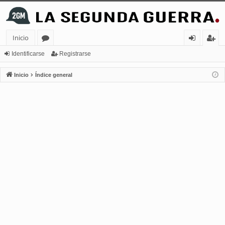
Inicio
or
de
eg
Identificarse
Registrarse
os
nt
ist
Inicio
Índice general
ifi
ra
ca
rs
rs
e
e