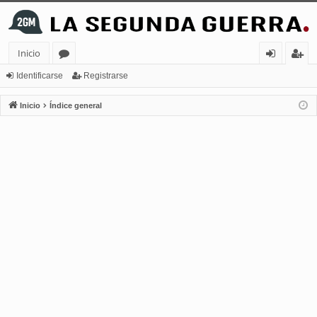
Inicio
or
de
eg
Identificarse
Registrarse
os
nt
ist
Inicio
Índice general
ifi
ra
ca
rs
rs
e
e