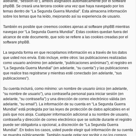
adelante, “session-id”), ambos asignados automáticamente por el software
phpBB. Se creará una tercera cookie una vez que haya navegado por los
temas dentro de “La Segunda Guerra Mundial”. Esta almacena información
sobre los temas que ha leído, mejorando así su experiencia de usuario.
También es posible que creemos cookies ajenas al software phpBB mientras
navegas por “La Segunda Guerra Mundial”. Estas cookies quedan fuera del
alcance de este documento, que solo se refiere a las cookies creadas por el
software phpBB.
La segunda forma en que recopilamos información es a través de los datos
que usted nos envía. Esto incluye, entre otros: las publicaciones realizadas
como usuario anónimo (en adelante, “publicaciones anónimas”), el registro en
“La Segunda Guerra Mundial” (en adelante, “su cuenta”) y las publicaciones
que realice tras registrarse y mientras esté conectado (en adelante, “sus
publicaciones”).
Su cuenta incluirá, como mínimo: un nombre de usuario único (en adelante,
“su nombre de usuario”), una contraseña personal para iniciar sesión (en
adelante, “su contraseña”) y una dirección de correo electrónico válida (en
adelante, “su email”). La información de su cuenta en “La Segunda Guerra
Mundial” está protegida por las leyes de protección de datos aplicables en el
país que nos aloja. Cualquier información adicional a su nombre de usuario,
contraseña y dirección de correo electrónico que se solicite durante el registro
puede ser obligatoria u opcional, a discreción de “La Segunda Guerra
Mundial”. En todos los casos, usted puede elegir qué información de su cuenta
se muestra públicamente. También puede optar por recibir o no los correos