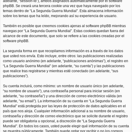
adelante, “session-id”), ambos asignados automáticamente por el software
phpBB. Se creará una tercera cookie una vez que haya navegado por los
temas dentro de “La Segunda Guerra Mundial”. Esta almacena información
sobre los temas que ha leído, mejorando así su experiencia de usuario.
También es posible que creemos cookies ajenas al software phpBB mientras
navegas por “La Segunda Guerra Mundial”. Estas cookies quedan fuera del
alcance de este documento, que solo se refiere a las cookies creadas por el
software phpBB.
La segunda forma en que recopilamos información es a través de los datos
que usted nos envía. Esto incluye, entre otros: las publicaciones realizadas
como usuario anónimo (en adelante, “publicaciones anónimas”), el registro en
“La Segunda Guerra Mundial” (en adelante, “su cuenta”) y las publicaciones
que realice tras registrarse y mientras esté conectado (en adelante, “sus
publicaciones”).
Su cuenta incluirá, como mínimo: un nombre de usuario único (en adelante,
“su nombre de usuario”), una contraseña personal para iniciar sesión (en
adelante, “su contraseña”) y una dirección de correo electrónico válida (en
adelante, “su email”). La información de su cuenta en “La Segunda Guerra
Mundial” está protegida por las leyes de protección de datos aplicables en el
país que nos aloja. Cualquier información adicional a su nombre de usuario,
contraseña y dirección de correo electrónico que se solicite durante el registro
puede ser obligatoria u opcional, a discreción de “La Segunda Guerra
Mundial”. En todos los casos, usted puede elegir qué información de su cuenta
se muestra públicamente. También puede optar por recibir o no los correos