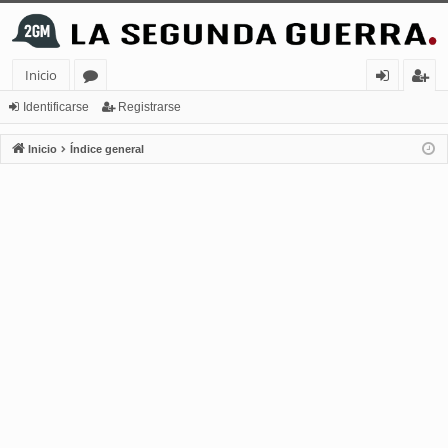
Inicio
or
de
eg
Identificarse
Registrarse
os
nt
ist
Inicio
Índice general
ifi
ra
ca
rs
rs
e
e