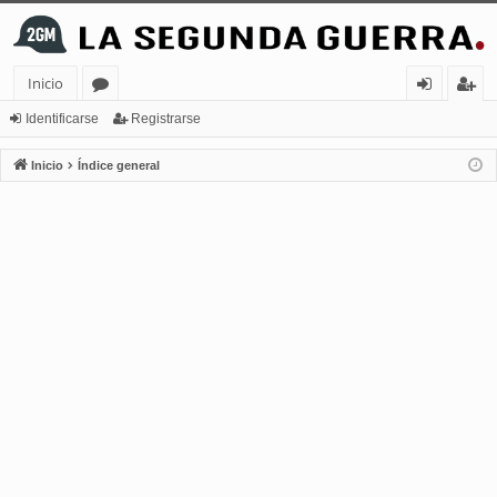
Inicio
or
de
eg
Identificarse
Registrarse
os
nt
ist
Inicio
Índice general
ifi
ra
ca
rs
rs
e
e