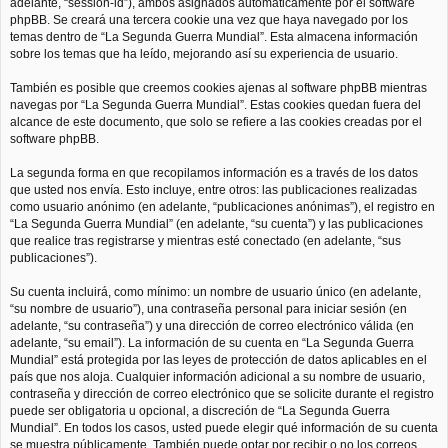
adelante, “session-id”), ambos asignados automáticamente por el software
phpBB. Se creará una tercera cookie una vez que haya navegado por los
temas dentro de “La Segunda Guerra Mundial”. Esta almacena información
sobre los temas que ha leído, mejorando así su experiencia de usuario.
También es posible que creemos cookies ajenas al software phpBB mientras
navegas por “La Segunda Guerra Mundial”. Estas cookies quedan fuera del
alcance de este documento, que solo se refiere a las cookies creadas por el
software phpBB.
La segunda forma en que recopilamos información es a través de los datos
que usted nos envía. Esto incluye, entre otros: las publicaciones realizadas
como usuario anónimo (en adelante, “publicaciones anónimas”), el registro en
“La Segunda Guerra Mundial” (en adelante, “su cuenta”) y las publicaciones
que realice tras registrarse y mientras esté conectado (en adelante, “sus
publicaciones”).
Su cuenta incluirá, como mínimo: un nombre de usuario único (en adelante,
“su nombre de usuario”), una contraseña personal para iniciar sesión (en
adelante, “su contraseña”) y una dirección de correo electrónico válida (en
adelante, “su email”). La información de su cuenta en “La Segunda Guerra
Mundial” está protegida por las leyes de protección de datos aplicables en el
país que nos aloja. Cualquier información adicional a su nombre de usuario,
contraseña y dirección de correo electrónico que se solicite durante el registro
puede ser obligatoria u opcional, a discreción de “La Segunda Guerra
Mundial”. En todos los casos, usted puede elegir qué información de su cuenta
se muestra públicamente. También puede optar por recibir o no los correos