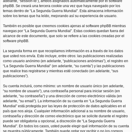
adelante, “session-id”), ambos asignados automáticamente por el software
phpBB. Se creará una tercera cookie una vez que haya navegado por los
temas dentro de “La Segunda Guerra Mundial”. Esta almacena información
sobre los temas que ha leído, mejorando así su experiencia de usuario.
También es posible que creemos cookies ajenas al software phpBB mientras
navegas por “La Segunda Guerra Mundial”. Estas cookies quedan fuera del
alcance de este documento, que solo se refiere a las cookies creadas por el
software phpBB.
La segunda forma en que recopilamos información es a través de los datos
que usted nos envía. Esto incluye, entre otros: las publicaciones realizadas
como usuario anónimo (en adelante, “publicaciones anónimas”), el registro en
“La Segunda Guerra Mundial” (en adelante, “su cuenta”) y las publicaciones
que realice tras registrarse y mientras esté conectado (en adelante, “sus
publicaciones”).
Su cuenta incluirá, como mínimo: un nombre de usuario único (en adelante,
“su nombre de usuario”), una contraseña personal para iniciar sesión (en
adelante, “su contraseña”) y una dirección de correo electrónico válida (en
adelante, “su email”). La información de su cuenta en “La Segunda Guerra
Mundial” está protegida por las leyes de protección de datos aplicables en el
país que nos aloja. Cualquier información adicional a su nombre de usuario,
contraseña y dirección de correo electrónico que se solicite durante el registro
puede ser obligatoria u opcional, a discreción de “La Segunda Guerra
Mundial”. En todos los casos, usted puede elegir qué información de su cuenta
se muestra públicamente. También puede optar por recibir o no los correos