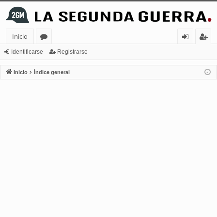
Inicio
or
de
eg
Identificarse
Registrarse
os
nt
ist
Inicio
Índice general
ifi
ra
ca
rs
rs
e
e