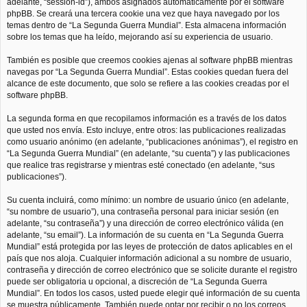
adelante, “session-id”), ambos asignados automáticamente por el software
phpBB. Se creará una tercera cookie una vez que haya navegado por los
temas dentro de “La Segunda Guerra Mundial”. Esta almacena información
sobre los temas que ha leído, mejorando así su experiencia de usuario.
También es posible que creemos cookies ajenas al software phpBB mientras
navegas por “La Segunda Guerra Mundial”. Estas cookies quedan fuera del
alcance de este documento, que solo se refiere a las cookies creadas por el
software phpBB.
La segunda forma en que recopilamos información es a través de los datos
que usted nos envía. Esto incluye, entre otros: las publicaciones realizadas
como usuario anónimo (en adelante, “publicaciones anónimas”), el registro en
“La Segunda Guerra Mundial” (en adelante, “su cuenta”) y las publicaciones
que realice tras registrarse y mientras esté conectado (en adelante, “sus
publicaciones”).
Su cuenta incluirá, como mínimo: un nombre de usuario único (en adelante,
“su nombre de usuario”), una contraseña personal para iniciar sesión (en
adelante, “su contraseña”) y una dirección de correo electrónico válida (en
adelante, “su email”). La información de su cuenta en “La Segunda Guerra
Mundial” está protegida por las leyes de protección de datos aplicables en el
país que nos aloja. Cualquier información adicional a su nombre de usuario,
contraseña y dirección de correo electrónico que se solicite durante el registro
puede ser obligatoria u opcional, a discreción de “La Segunda Guerra
Mundial”. En todos los casos, usted puede elegir qué información de su cuenta
se muestra públicamente. También puede optar por recibir o no los correos