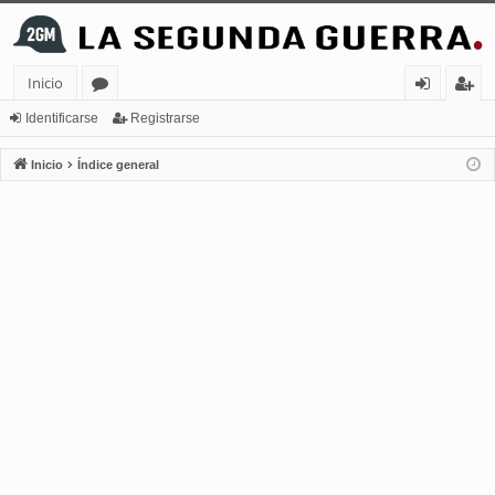
Inicio
or
de
eg
Identificarse
Registrarse
os
nt
ist
Inicio
Índice general
ifi
ra
ca
rs
rs
e
e